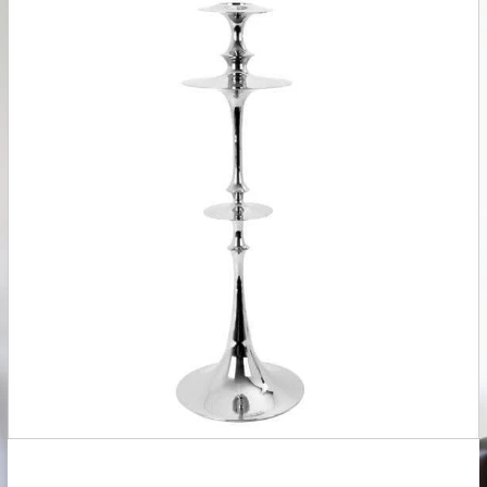
Leverti
Het arti
bestelli
Retourn
Het arti
u beslui
snel mog
Voor mee
Teru