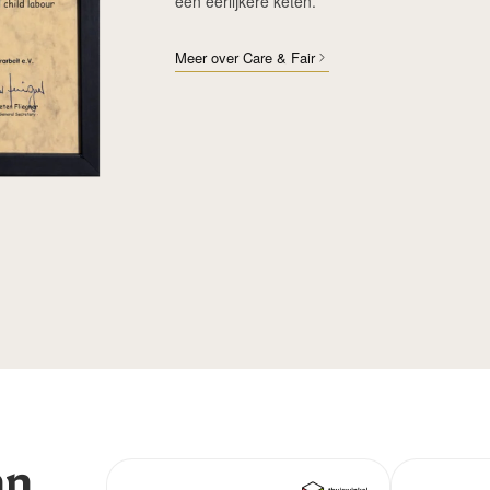
een eerlijkere keten.
Meer over Care & Fair
an