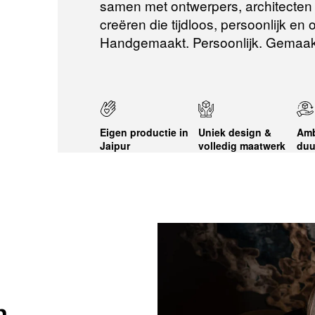
samen met ontwerpers, architecten e
creëren die tijdloos, persoonlijk en
Handgemaakt. Persoonlijk. Gemaak
Eigen productie in
Uniek design &
Amb
Jaipur
volledig maatwerk
duu