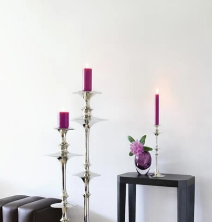
jden:
kel wordt gratis bij u thuis geleverd. Wij streven ernaar uw
ng binnen
4 werkdagen
bij u thuis te bezorgen.
eren:
kel wordt gratis bij u thuis geleverd. Mocht het niet passen en
t het te retourneren, dan storten wij het aankoopbedrag zo
elijk terug, maar uiterlijk
binnen 14 dagen na herroeping
.
r informatie kunt u terecht op:
gbetalingsbeleid