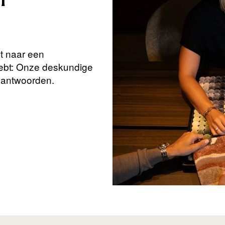
n
nt naar een
hebt: Onze deskundige
beantwoorden.