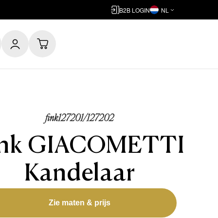
B2B LOGIN
NL
fink127201/127202
ink GIACOMETTI
Kandelaar
Zie maten & prijs