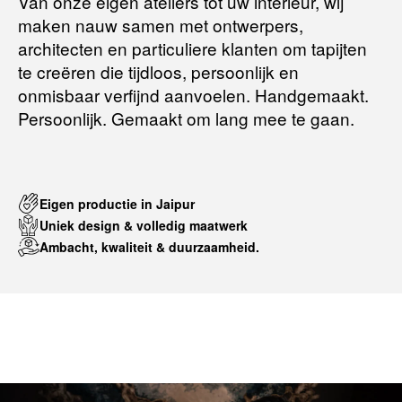
Van onze eigen ateliers tot uw interieur, wij
maken nauw samen met ontwerpers,
Terugbetalingsbeleid
architecten en particuliere klanten om tapijten
te creëren die tijdloos, persoonlijk en
onmisbaar verfijnd aanvoelen. Handgemaakt.
Persoonlijk. Gemaakt om lang mee te gaan.
Eigen productie in Jaipur
Uniek design & volledig maatwerk
Ambacht, kwaliteit & duurzaamheid.