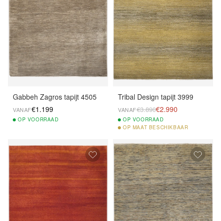
Gabbeh Zagros tapijt 4505
Tribal Design tapijt 3999
€1.199
€2.990
€3.890
VANAF
VANAF
OP
VOORRAAD
OP
VOORRAAD
OP
MAAT BESCHIKBAAR