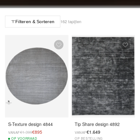
162 tapijten
Filteren & Sorteren
S-Texture design 4844
Tip Share design 4892
€895
€1.649
€1.399
VANAF
VANAF
OP
VOORRAAD
OP BESTELLING