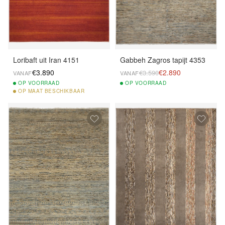
Loribaft uit Iran 4151
Gabbeh Zagros tapijt 4353
€3.890
€2.890
€3.590
VANAF
VANAF
OP
VOORRAAD
OP
VOORRAAD
OP
MAAT BESCHIKBAAR