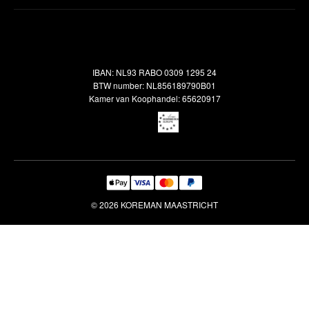
Inspiratie
Verzendbeleid
Alle vloerkleden
Contact
Terugbetalingsbeleid
Oosterse meubels
Showroom
Outlet
Klantenservice
IBAN: NL93 RABO 0309 1295 24
Maatwerk
Veelgestelde vragen
BTW number: NL856189790B01
Interieuradvies
Kamer van Koophandel: 65620917
Reiniging & Reparatie
© 2026 KOREMAN MAASTRICHT