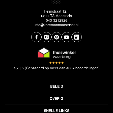
Helmstraat 12,
6211 TA Maastricht
043-3212926
info@koremanmaastricht.nl
4,7 | 5 (Gebaseerd op meer dan 400+ beoordelingen)
BELEID
Privacyverklaring
OVERIG
Disclaimer
Over ons
Algemene voorwaarden
SNELLE LINKS