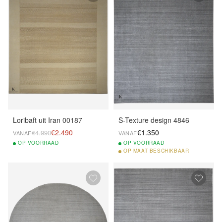
Loribaft uit Iran 00187
S-Texture design 4846
€2.490
€1.350
€4.990
VANAF
VANAF
OP
VOORRAAD
OP
VOORRAAD
OP
MAAT BESCHIKBAAR