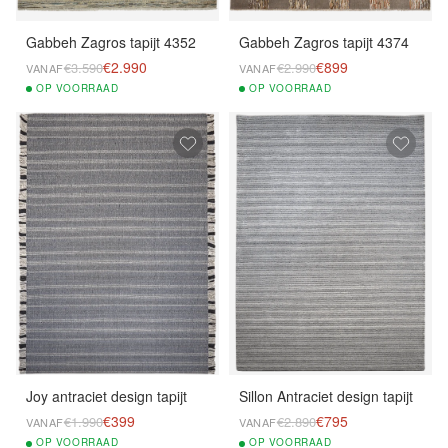
Gabbeh Zagros tapijt 4352
Gabbeh Zagros tapijt 4374
€2.990
€899
€3.590
€2.990
VANAF
VANAF
OP
VOORRAAD
OP
VOORRAAD
Joy antraciet design tapijt
Sillon Antraciet design tapijt
€399
€795
€1.990
€2.890
VANAF
VANAF
OP
VOORRAAD
OP
VOORRAAD