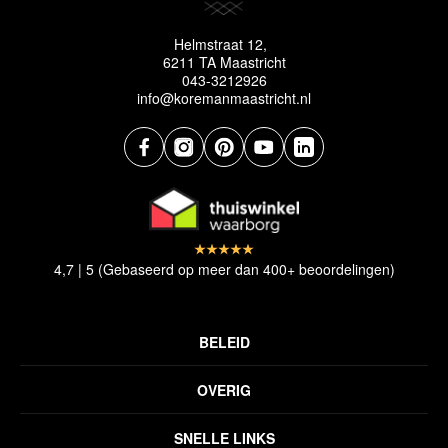
Helmstraat 12,
6211 TA Maastricht
043-3212926
info@koremanmaastricht.nl
4,7 | 5 (Gebaseerd op meer dan 400+ beoordelingen)
BELEID
Privacyverklaring
OVERIG
Disclaimer
Over ons
Algemene voorwaarden
SNELLE LINKS