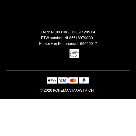
Inspiratie
Verzendbeleid
Alle vloerkleden
Contact
Terugbetalingsbeleid
Oosterse meubels
Showroom
Outlet
Klantenservice
IBAN: NL93 RABO 0309 1295 24
Maatwerk
Veelgestelde vragen
BTW number: NL856189790B01
Interieuradvies
Kamer van Koophandel: 65620917
Reiniging & Reparatie
© 2026 KOREMAN MAASTRICHT