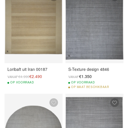
Loribaft uit Iran 00187
S-Texture design 4846
€2.490
€1.350
€4.990
VANAF
VANAF
OP
VOORRAAD
OP
VOORRAAD
OP
MAAT BESCHIKBAAR