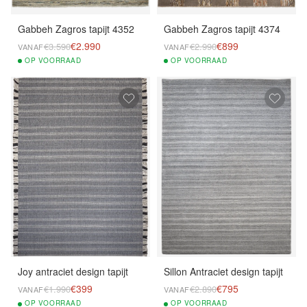
Gabbeh Zagros tapijt 4352
Gabbeh Zagros tapijt 4374
€2.990
€899
€3.590
€2.990
VANAF
VANAF
OP
VOORRAAD
OP
VOORRAAD
Joy antraciet design tapijt
Sillon Antraciet design tapijt
€399
€795
€1.990
€2.890
VANAF
VANAF
OP
VOORRAAD
OP
VOORRAAD