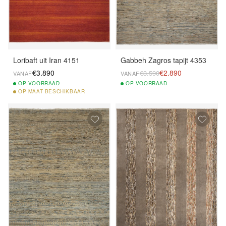
Loribaft uit Iran 4151
Gabbeh Zagros tapijt 4353
€3.890
€2.890
€3.590
VANAF
VANAF
OP
VOORRAAD
OP
VOORRAAD
OP
MAAT BESCHIKBAAR