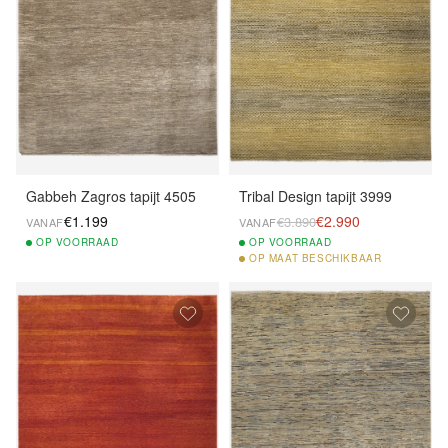
Gabbeh Zagros tapijt 4505
Tribal Design tapijt 3999
€1.199
€2.990
€3.890
VANAF
VANAF
OP
VOORRAAD
OP
VOORRAAD
OP
MAAT BESCHIKBAAR