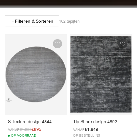
162 tapijten
Filteren & Sorteren
S-Texture design 4844
Tip Share design 4892
€895
€1.649
€1.399
VANAF
VANAF
OP
VOORRAAD
OP BESTELLING