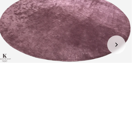
jden:
kel wordt gratis bij u thuis geleverd. Wij streven ernaar uw
ng binnen
4 werkdagen
bij u thuis te bezorgen.
eren:
kel wordt gratis bij u thuis geleverd. Mocht het niet passen en
t het te retourneren, dan storten wij het aankoopbedrag zo
elijk terug, maar uiterlijk
binnen 14 dagen na herroeping
.
r informatie kunt u terecht op:
gbetalingsbeleid