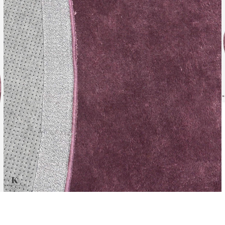
Leverti
Het arti
bestelli
Retourn
Het arti
u beslui
snel mog
Voor mee
Teru