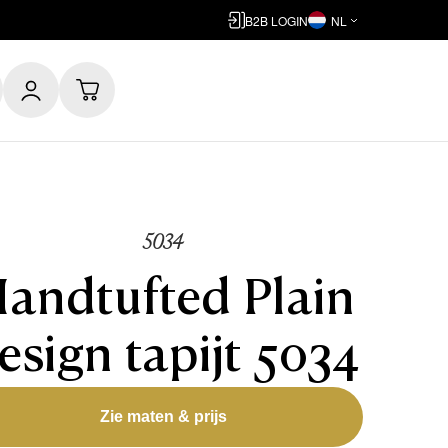
B2B LOGIN
NL
5034
andtufted Plain
esign tapijt 5034
Zie maten & prijs