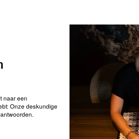
n
nt naar een
hebt: Onze deskundige
beantwoorden.