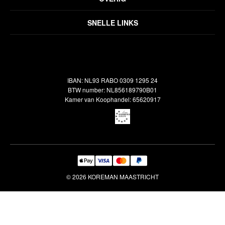
Disclaimer
Over ons
Algemene voorwaarden
SNELLE LINKS
Inspiratie
Verzendbeleid
Alle vloerkleden
Contact
Terugbetalingsbeleid
Oosterse meubels
Showroom
Outlet
Klantenservice
IBAN: NL93 RABO 0309 1295 24
Maatwerk
Veelgestelde vragen
BTW number: NL856189790B01
Interieuradvies
Kamer van Koophandel: 65620917
Reiniging & Reparatie
© 2026 KOREMAN MAASTRICHT