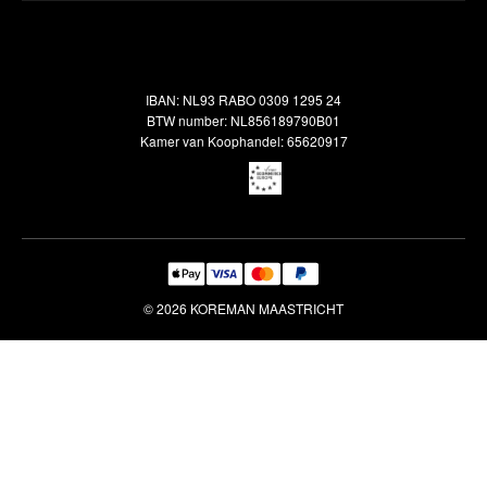
Verzendbeleid
Alle vloerkleden
Contact
Terugbetalingsbeleid
Oosterse meubels
Showroom
Outlet
Klantenservice
IBAN: NL93 RABO 0309 1295 24
Maatwerk
Veelgestelde vragen
BTW number: NL856189790B01
Interieuradvies
Kamer van Koophandel: 65620917
Reiniging & Reparatie
© 2026 KOREMAN MAASTRICHT