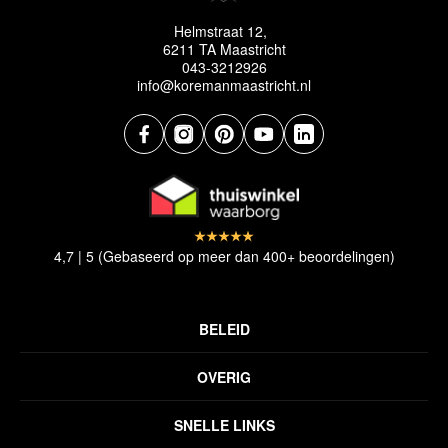
Helmstraat 12,
6211 TA Maastricht
043-3212926
info@koremanmaastricht.nl
4,7 | 5 (Gebaseerd op meer dan 400+ beoordelingen)
BELEID
Privacyverklaring
OVERIG
Disclaimer
Over ons
Algemene voorwaarden
SNELLE LINKS
Inspiratie