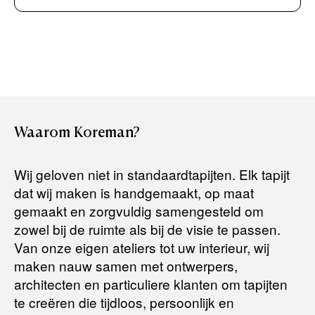
Creditcard (Visa of Maestro)
Rembours (betaling bij aflevering)
Levertijden:
Het artikel wordt gratis bij u thuis geleverd. Wij streven ernaar
uw bestelling binnen
4 werkdagen
bij u thuis te bezorgen.
Retourneren:
Waarom
Koreman?
Het artikel wordt gratis bij u thuis geleverd. Mocht het niet
passen en u besluit het te retourneren, dan storten wij het
Wij geloven niet in standaardtapijten. Elk tapijt
aankoopbedrag zo snel mogelijk terug, maar uiterlijk
binnen 14
dat wij maken is handgemaakt, op maat
dagen na herroeping
.
gemaakt en zorgvuldig samengesteld om
Voor meer informatie kunt u terecht op:
zowel bij de ruimte als bij de visie te passen.
Van onze eigen ateliers tot uw interieur, wij
maken nauw samen met ontwerpers,
Terugbetalingsbeleid
architecten en particuliere klanten om tapijten
te creëren die tijdloos, persoonlijk en