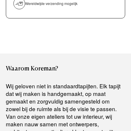
overmaken)
Wereldwijde verzending mogelijk
Bancontact / Mister Cash
Boek uw zichzending.
Creditcard (Visa of Maestro)
Rembours (betaling bij aflevering)
Levertijden:
Het artikel wordt gratis bij u thuis geleverd. Wij streven ernaar
uw bestelling binnen
4 werkdagen
bij u thuis te bezorgen.
Retourneren:
Waarom
Koreman?
Het artikel wordt gratis bij u thuis geleverd. Mocht het niet
passen en u besluit het te retourneren, dan storten wij het
Wij geloven niet in standaardtapijten. Elk tapijt
aankoopbedrag zo snel mogelijk terug, maar uiterlijk
binnen 14
dat wij maken is handgemaakt, op maat
dagen na herroeping
.
gemaakt en zorgvuldig samengesteld om
Voor meer informatie kunt u terecht op:
zowel bij de ruimte als bij de visie te passen.
Van onze eigen ateliers tot uw interieur, wij
maken nauw samen met ontwerpers,
Terugbetalingsbeleid