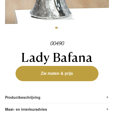
00490
Lady Bafana
Zie maten & prijs
Productbeschrijving
Maat- en interieuradvies
Origineel handgemaakt van Polystone Wat is Polystone ?