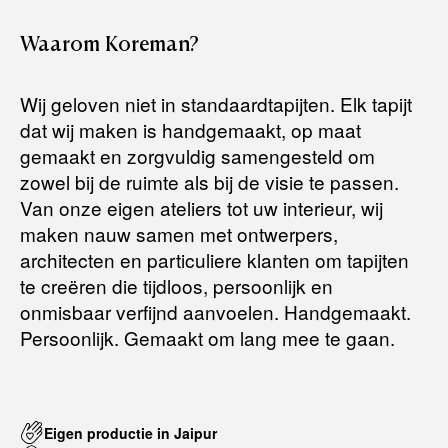
Retourneren:
Waarom
Koreman?
Het artikel wordt gratis bij u thuis geleverd. Mocht het niet
passen en u besluit het te retourneren, dan storten wij het
Wij geloven niet in standaardtapijten. Elk tapijt
aankoopbedrag zo snel mogelijk terug, maar uiterlijk
binnen 14
dat wij maken is handgemaakt, op maat
dagen na herroeping
.
gemaakt en zorgvuldig samengesteld om
Voor meer informatie kunt u terecht op:
zowel bij de ruimte als bij de visie te passen.
Van onze eigen ateliers tot uw interieur, wij
maken nauw samen met ontwerpers,
Terugbetalingsbeleid
architecten en particuliere klanten om tapijten
te creëren die tijdloos, persoonlijk en
onmisbaar verfijnd aanvoelen. Handgemaakt.
Persoonlijk. Gemaakt om lang mee te gaan.
Eigen productie in Jaipur