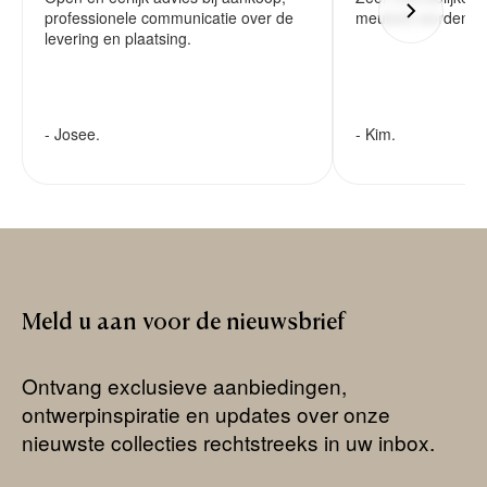
professionele communicatie over de
meubels worden ze
levering en plaatsing.
- Josee.
- Kim.
Meld
u
aan
voor
de
nieuwsbrief
Ontvang exclusieve aanbiedingen,
ontwerpinspiratie en updates over onze
nieuwste collecties rechtstreeks in uw inbox.