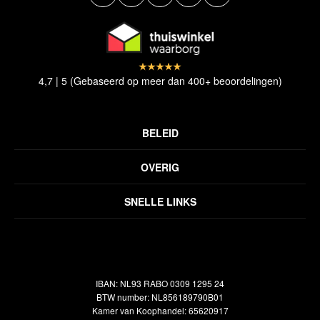
4,7 | 5 (Gebaseerd op meer dan 400+ beoordelingen)
BELEID
Privacyverklaring
OVERIG
Disclaimer
Over ons
Algemene voorwaarden
SNELLE LINKS
Inspiratie
Verzendbeleid
Alle vloerkleden
Contact
Terugbetalingsbeleid
Oosterse meubels
Showroom
Outlet
Klantenservice
IBAN: NL93 RABO 0309 1295 24
Maatwerk
Veelgestelde vragen
BTW number: NL856189790B01
Interieuradvies
Kamer van Koophandel: 65620917