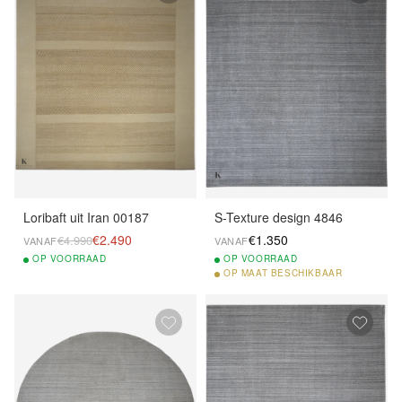
Loribaft uit Iran 00187
S-Texture design 4846
€2.490
€1.350
€4.990
VANAF
VANAF
OP
VOORRAAD
OP
VOORRAAD
OP
MAAT BESCHIKBAAR