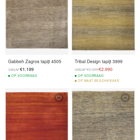
Gabbeh Zagros tapijt 4505
Tribal Design tapijt 3999
€1.199
€2.990
€3.890
VANAF
VANAF
OP
VOORRAAD
OP
VOORRAAD
OP
MAAT BESCHIKBAAR