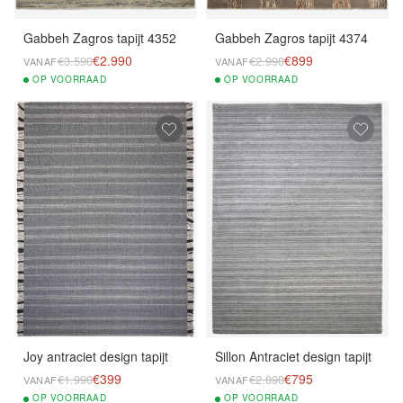
Gabbeh Zagros tapijt 4352
Gabbeh Zagros tapijt 4374
€2.990
€899
€3.590
€2.990
VANAF
VANAF
OP
VOORRAAD
OP
VOORRAAD
Joy antraciet design tapijt
Sillon Antraciet design tapijt
€399
€795
€1.990
€2.890
VANAF
VANAF
OP
VOORRAAD
OP
VOORRAAD