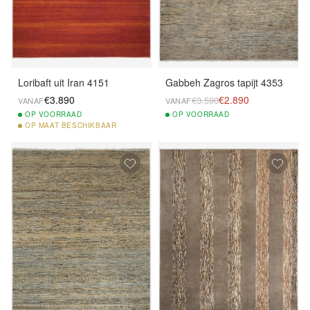
Loribaft uit Iran 4151
Gabbeh Zagros tapijt 4353
€3.890
€2.890
€3.590
VANAF
VANAF
OP
VOORRAAD
OP
VOORRAAD
OP
MAAT BESCHIKBAAR