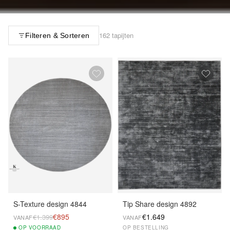
162 tapijten
Filteren & Sorteren
S-Texture design 4844
Tip Share design 4892
€895
€1.649
€1.399
VANAF
VANAF
OP
VOORRAAD
OP BESTELLING