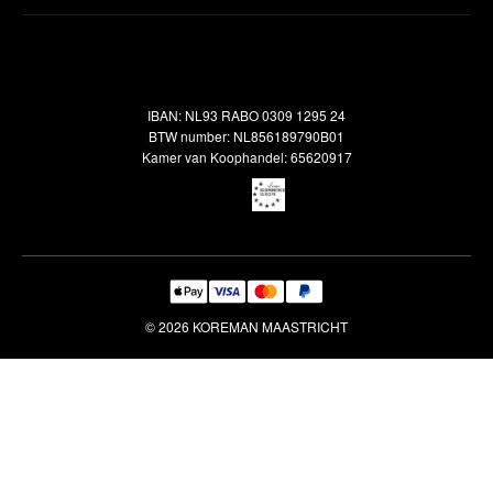
Inspiratie
Verzendbeleid
Alle vloerkleden
Contact
Terugbetalingsbeleid
Oosterse meubels
Showroom
Outlet
Klantenservice
IBAN: NL93 RABO 0309 1295 24
Maatwerk
Veelgestelde vragen
BTW number: NL856189790B01
Interieuradvies
Kamer van Koophandel: 65620917
Reiniging & Reparatie
© 2026 KOREMAN MAASTRICHT