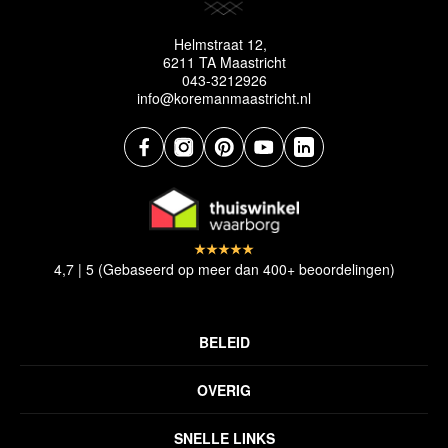
Helmstraat 12,
6211 TA Maastricht
043-3212926
info@koremanmaastricht.nl
4,7 | 5 (Gebaseerd op meer dan 400+ beoordelingen)
BELEID
Privacyverklaring
OVERIG
Disclaimer
Over ons
Algemene voorwaarden
SNELLE LINKS