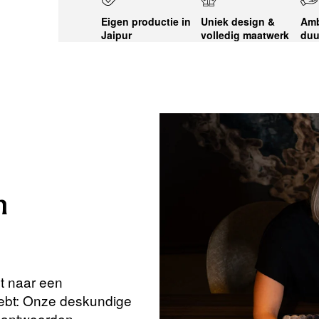
Eigen productie in
Uniek design &
Amb
Jaipur
volledig maatwerk
duu
n
nt naar een
hebt: Onze deskundige
beantwoorden.