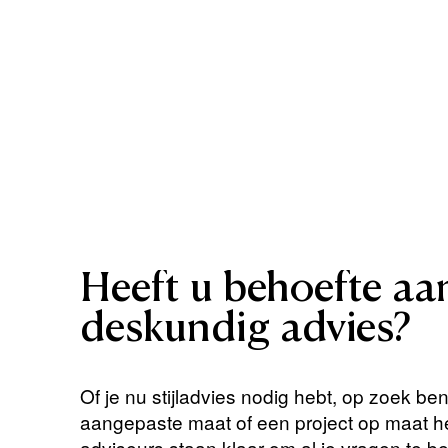
Heeft
u
behoefte
aa
deskundig
advies?
Of je nu stijladvies nodig hebt, op zoek be
aangepaste maat of een project op maat 
adviseurs staan ​​klaar om al je vragen te 