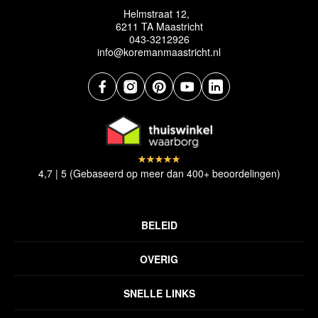
Helmstraat 12,
6211 TA Maastricht
043-3212926
info@koremanmaastricht.nl
4,7 | 5 (Gebaseerd op meer dan 400+ beoordelingen)
BELEID
Privacyverklaring
OVERIG
Disclaimer
Over ons
Algemene voorwaarden
SNELLE LINKS
Inspiratie
Verzendbeleid