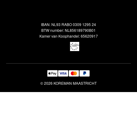
Alle vloerkleden
Contact
Terugbetalingsbeleid
Oosterse meubels
Showroom
Outlet
Klantenservice
IBAN: NL93 RABO 0309 1295 24
Maatwerk
Veelgestelde vragen
BTW number: NL856189790B01
Interieuradvies
Kamer van Koophandel: 65620917
Reiniging & Reparatie
© 2026 KOREMAN MAASTRICHT