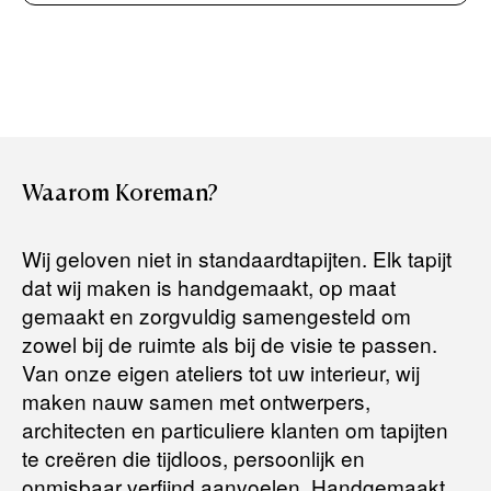
Rembours (betaling bij aflevering)
Levertijden:
Het artikel wordt gratis bij u thuis geleverd. Wij streven ernaar
uw bestelling binnen
4 werkdagen
bij u thuis te bezorgen.
Retourneren:
Waarom
Koreman?
Het artikel wordt gratis bij u thuis geleverd. Mocht het niet
passen en u besluit het te retourneren, dan storten wij het
Wij geloven niet in standaardtapijten. Elk tapijt
aankoopbedrag zo snel mogelijk terug, maar uiterlijk
binnen 14
dat wij maken is handgemaakt, op maat
dagen na herroeping
.
gemaakt en zorgvuldig samengesteld om
Voor meer informatie kunt u terecht op:
zowel bij de ruimte als bij de visie te passen.
Van onze eigen ateliers tot uw interieur, wij
maken nauw samen met ontwerpers,
Terugbetalingsbeleid
architecten en particuliere klanten om tapijten
te creëren die tijdloos, persoonlijk en
onmisbaar verfijnd aanvoelen. Handgemaakt.