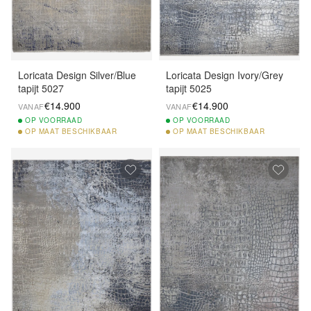
Loricata Design Silver/Blue
Loricata Design Ivory/Grey
tapijt 5027
tapijt 5025
€14.900
€14.900
VANAF
VANAF
OP
VOORRAAD
OP
VOORRAAD
OP
MAAT BESCHIKBAAR
OP
MAAT BESCHIKBAAR