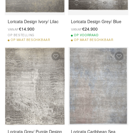
Loricata Design Ivory/ Lilac
Loricata Design Grey/ Blue
€14.900
€24.900
VANAF
VANAF
OP BESTELLING
OP
VOORRAAD
OP
MAAT BESCHIKBAAR
OP
MAAT BESCHIKBAAR
Loricata Grey/ Purple Design
Loricata Caribbean Sea