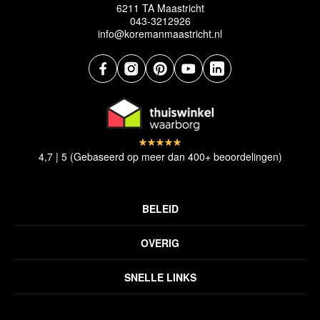
6211 TA Maastricht
043-3212926
info@koremanmaastricht.nl
4,7 | 5 (Gebaseerd op meer dan 400+ beoordelingen)
BELEID
Privacyverklaring
OVERIG
Disclaimer
Over ons
Algemene voorwaarden
SNELLE LINKS
Inspiratie
Verzendbeleid
Alle vloerkleden
Contact
Terugbetalingsbeleid