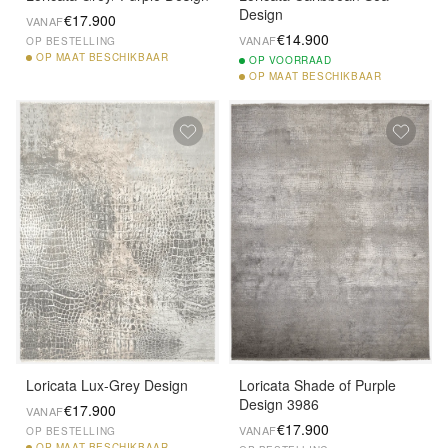
Design
€17.900
VANAF
€14.900
VANAF
OP BESTELLING
OP
MAAT BESCHIKBAAR
OP
VOORRAAD
OP
MAAT BESCHIKBAAR
Loricata Lux-Grey Design
Loricata Shade of Purple
Design 3986
€17.900
VANAF
€17.900
VANAF
OP BESTELLING
OP
MAAT BESCHIKBAAR