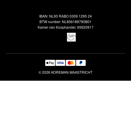
Oosterse meubels
Showroom
Outlet
Klantenservice
IBAN: NL93 RABO 0309 1295 24
Maatwerk
Veelgestelde vragen
BTW number: NL856189790B01
Interieuradvies
Kamer van Koophandel: 65620917
Reiniging & Reparatie
© 2026 KOREMAN MAASTRICHT