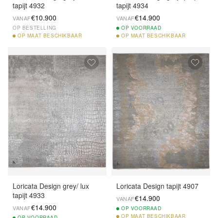
tapijt 4932
tapijt 4934
€10.900
€14.900
VANAF
VANAF
OP BESTELLING
OP
VOORRAAD
OP
MAAT BESCHIKBAAR
OP
MAAT BESCHIKBAAR
Loricata Design grey/ lux
Loricata Design tapijt 4907
tapijt 4933
€14.900
VANAF
€14.900
VANAF
OP
VOORRAAD
OP
MAAT BESCHIKBAAR
OP
VOORRAAD