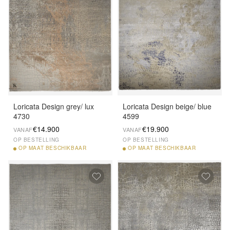
Loricata Design grey/ lux
Loricata Design beige/ blue
4730
4599
€14.900
€19.900
VANAF
VANAF
OP BESTELLING
OP BESTELLING
OP
MAAT BESCHIKBAAR
OP
MAAT BESCHIKBAAR