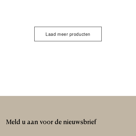
Laad meer producten
Meld
u
aan
voor
de
nieuwsbrief