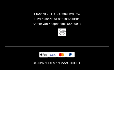
Oosterse meubels
Showroom
Outlet
Klantenservice
IBAN: NL93 RABO 0309 1295 24
Maatwerk
Veelgestelde vragen
BTW number: NL856189790B01
Interieuradvies
Kamer van Koophandel: 65620917
Reiniging & Reparatie
© 2026 KOREMAN MAASTRICHT