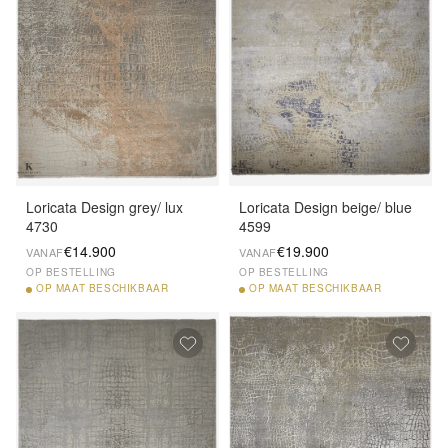
Loricata Design grey/ lux
Loricata Design beige/ blue
4730
4599
€14.900
€19.900
VANAF
VANAF
OP BESTELLING
OP BESTELLING
OP
MAAT BESCHIKBAAR
OP
MAAT BESCHIKBAAR