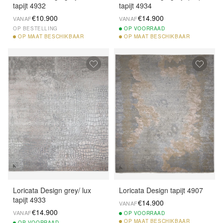
tapijt 4932
tapijt 4934
€10.900
€14.900
VANAF
VANAF
OP BESTELLING
OP
VOORRAAD
OP
MAAT BESCHIKBAAR
OP
MAAT BESCHIKBAAR
Loricata Design grey/ lux
Loricata Design tapijt 4907
tapijt 4933
€14.900
VANAF
€14.900
VANAF
OP
VOORRAAD
OP
MAAT BESCHIKBAAR
OP
VOORRAAD