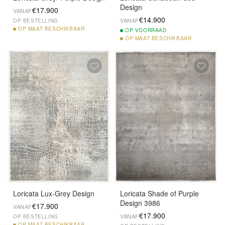
Design
€17.900
VANAF
€14.900
VANAF
OP BESTELLING
OP
MAAT BESCHIKBAAR
OP
VOORRAAD
OP
MAAT BESCHIKBAAR
Loricata Lux-Grey Design
Loricata Shade of Purple
Design 3986
€17.900
VANAF
€17.900
VANAF
OP BESTELLING
OP
MAAT BESCHIKBAAR