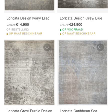
Loricata Design Ivory/ Lilac
Loricata Design Grey/ Blue
€14.900
€24.900
VANAF
VANAF
OP BESTELLING
OP
VOORRAAD
OP
MAAT BESCHIKBAAR
OP
MAAT BESCHIKBAAR
Loricata Grey/ Purple Design
Loricata Caribbean Sea