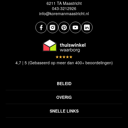
6211 TA Maastricht
043-3212926
info@koremanmaastricht.nl
4,7 | 5 (Gebaseerd op meer dan 400+ beoordelingen)
BELEID
Privacyverklaring
OVERIG
Disclaimer
Over ons
Algemene voorwaarden
SNELLE LINKS
Inspiratie
Verzendbeleid
Alle vloerkleden
Contact
Terugbetalingsbeleid