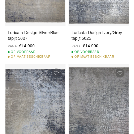
Loricata Design Silver/Blue
Loricata Design Ivory/Grey
tapijt 5027
tapijt 5025
€14.900
€14.900
VANAF
VANAF
OP
VOORRAAD
OP
VOORRAAD
OP
MAAT BESCHIKBAAR
OP
MAAT BESCHIKBAAR