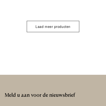
Laad meer producten
Meld
u
aan
voor
de
nieuwsbrief