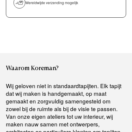
overmaken)
Wereldwijde verzending mogelijk
Bancontact / Mister Cash
Boek uw zichzending.
Creditcard (Visa of Maestro)
Rembours (betaling bij aflevering)
Levertijden:
Het artikel wordt gratis bij u thuis geleverd. Wij streven ernaar
uw bestelling binnen
4 werkdagen
bij u thuis te bezorgen.
Retourneren:
Waarom
Koreman?
Het artikel wordt gratis bij u thuis geleverd. Mocht het niet
passen en u besluit het te retourneren, dan storten wij het
Wij geloven niet in standaardtapijten. Elk tapijt
aankoopbedrag zo snel mogelijk terug, maar uiterlijk
binnen 14
dat wij maken is handgemaakt, op maat
dagen na herroeping
.
gemaakt en zorgvuldig samengesteld om
Voor meer informatie kunt u terecht op:
zowel bij de ruimte als bij de visie te passen.
Van onze eigen ateliers tot uw interieur, wij
maken nauw samen met ontwerpers,
Terugbetalingsbeleid
architecten en particuliere klanten om tapijten