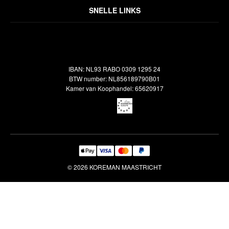
Over ons
Algemene voorwaarden
SNELLE LINKS
Inspiratie
Verzendbeleid
Alle vloerkleden
Contact
Terugbetalingsbeleid
Oosterse meubels
Showroom
Outlet
Klantenservice
IBAN: NL93 RABO 0309 1295 24
Maatwerk
Veelgestelde vragen
BTW number: NL856189790B01
Interieuradvies
Kamer van Koophandel: 65620917
Reiniging & Reparatie
© 2026 KOREMAN MAASTRICHT