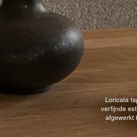
Loricata t
verfijnde est
afgewerkt t