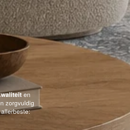
waliteit
en
n zorgvuldig
 allerbeste: