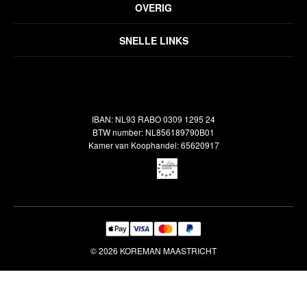
Privacyverklaring
OVERIG
Disclaimer
Over ons
Algemene voorwaarden
SNELLE LINKS
Inspiratie
Verzendbeleid
Alle vloerkleden
Contact
Terugbetalingsbeleid
Oosterse meubels
Showroom
Outlet
Klantenservice
IBAN: NL93 RABO 0309 1295 24
Maatwerk
Veelgestelde vragen
BTW number: NL856189790B01
Interieuradvies
Kamer van Koophandel: 65620917
Reiniging & Reparatie
© 2026 KOREMAN MAASTRICHT