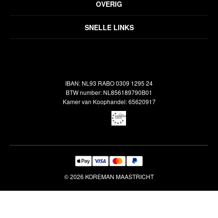
OVERIG
Disclaimer
Over ons
Algemene voorwaarden
SNELLE LINKS
Inspiratie
Verzendbeleid
Alle vloerkleden
Contact
Terugbetalingsbeleid
Oosterse meubels
Showroom
Outlet
Klantenservice
IBAN: NL93 RABO 0309 1295 24
Maatwerk
Veelgestelde vragen
BTW number: NL856189790B01
Interieuradvies
Kamer van Koophandel: 65620917
Reiniging & Reparatie
© 2026 KOREMAN MAASTRICHT