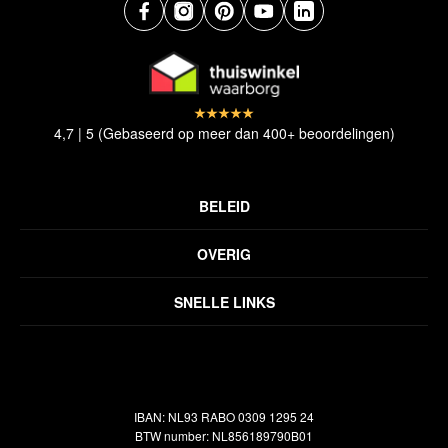
4,7 | 5 (Gebaseerd op meer dan 400+ beoordelingen)
BELEID
Privacyverklaring
OVERIG
Disclaimer
Over ons
Algemene voorwaarden
SNELLE LINKS
Inspiratie
Verzendbeleid
Alle vloerkleden
Contact
Terugbetalingsbeleid
Oosterse meubels
Showroom
Outlet
Klantenservice
IBAN: NL93 RABO 0309 1295 24
Maatwerk
Veelgestelde vragen
BTW number: NL856189790B01