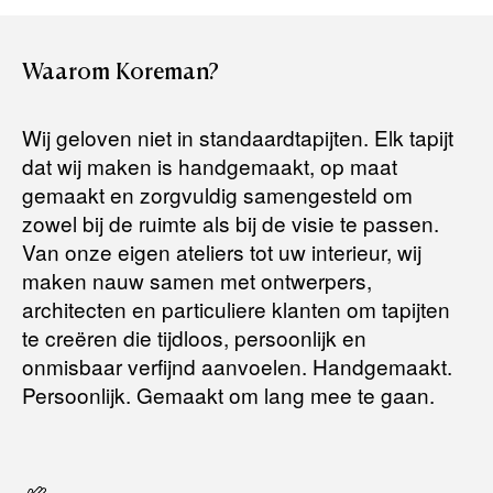
uw bestelling binnen
4 werkdagen
bij u thuis te bezorgen.
Retourneren:
Waarom
Koreman?
Het artikel wordt gratis bij u thuis geleverd. Mocht het niet
passen en u besluit het te retourneren, dan storten wij het
Wij geloven niet in standaardtapijten. Elk tapijt
aankoopbedrag zo snel mogelijk terug, maar uiterlijk
binnen 14
dat wij maken is handgemaakt, op maat
dagen na herroeping
.
gemaakt en zorgvuldig samengesteld om
Voor meer informatie kunt u terecht op:
zowel bij de ruimte als bij de visie te passen.
Van onze eigen ateliers tot uw interieur, wij
maken nauw samen met ontwerpers,
Terugbetalingsbeleid
architecten en particuliere klanten om tapijten
te creëren die tijdloos, persoonlijk en
onmisbaar verfijnd aanvoelen. Handgemaakt.
Persoonlijk. Gemaakt om lang mee te gaan.