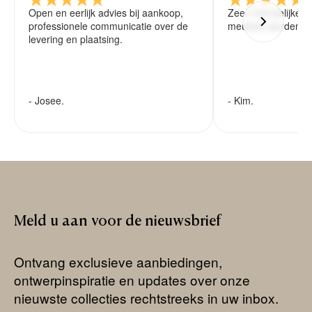
Open en eerlijk advies bij aankoop,
Zeer vriendelijke 
professionele communicatie over de
meubels worden ze
levering en plaatsing.
- Josee.
- Kim.
Meld
u
aan
voor
de
nieuwsbrief
Ontvang exclusieve aanbiedingen,
ontwerpinspiratie en updates over onze
nieuwste collecties rechtstreeks in uw inbox.