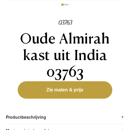
03763
Oude Almirah
kast uit India
03763
Zie maten & prijs
Productbeschrijving
Almirah kast uit India
Deze
is opgebouwd met authentieke