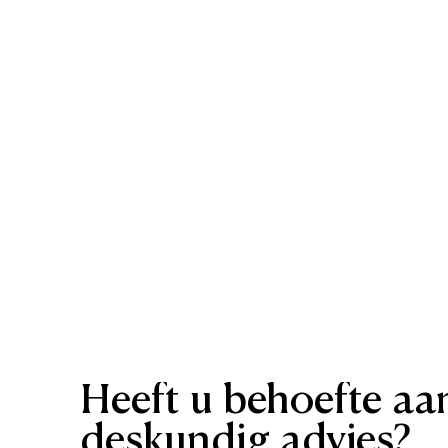
Heeft
u
behoefte
aa
deskundig
advies?