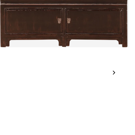
jden:
kel wordt gratis bij u thuis geleverd. Wij streven ernaar uw
ng binnen
4 werkdagen
bij u thuis te bezorgen.
eren:
kel wordt gratis bij u thuis geleverd. Mocht het niet passen en
t het te retourneren, dan storten wij het aankoopbedrag zo
elijk terug, maar uiterlijk
binnen 14 dagen na herroeping
.
r informatie kunt u terecht op:
gbetalingsbeleid