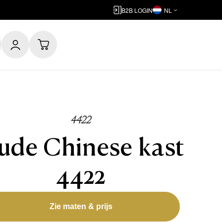
B2B LOGIN
NL
4422
ude Chinese kast
4422
Zie maten & prijs