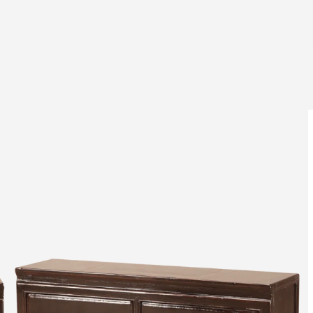
Leverti
Het arti
bestelli
Retourn
Het arti
u beslui
snel mog
Voor mee
Teru