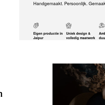
Handgemaakt. Persoonlijk. Gemaak
Eigen productie in
Uniek design &
Amb
Jaipur
volledig maatwerk
duu
n