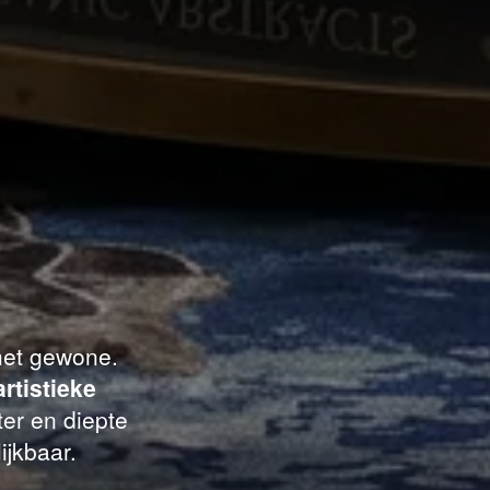
 het gewone.
artistieke
er en diepte
ijkbaar.