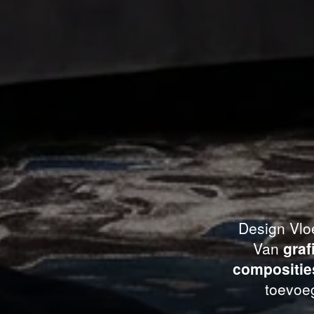
Design Vloe
Van
graf
compositie
toevoeg