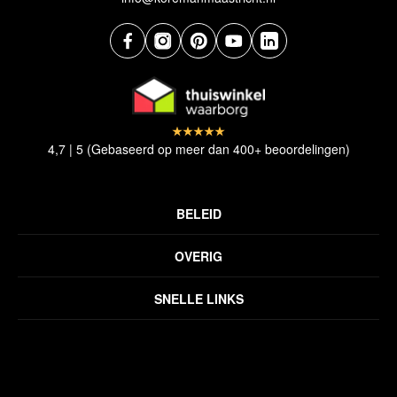
4,7 | 5 (Gebaseerd op meer dan 400+ beoordelingen)
BELEID
Privacyverklaring
OVERIG
Disclaimer
Over ons
Algemene voorwaarden
SNELLE LINKS
Inspiratie
Verzendbeleid
Alle vloerkleden
Contact
Terugbetalingsbeleid
Oosterse meubels
Showroom
Outlet
Klantenservice