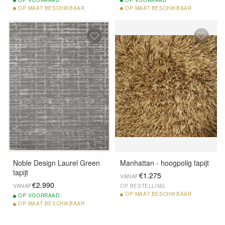
OP
MAAT BESCHIKBAAR
OP
MAAT BESCHIKBAAR
Noble Design Laurel Green
Manhattan - hoogpolig tapijt
tapijt
€1.275
VANAF
€2.990
VANAF
OP BESTELLING
OP
MAAT BESCHIKBAAR
OP
VOORRAAD
OP
MAAT BESCHIKBAAR