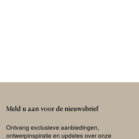
Meld
u
aan
voor
de
nieuwsbrief
Ontvang exclusieve aanbiedingen,
ontwerpinspiratie en updates over onze