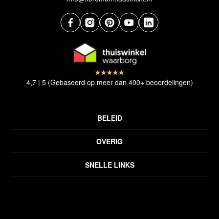
4,7 | 5 (Gebaseerd op meer dan 400+ beoordelingen)
BELEID
Privacyverklaring
OVERIG
Disclaimer
Over ons
Algemene voorwaarden
SNELLE LINKS
Inspiratie
Verzendbeleid
Alle vloerkleden
Contact
Terugbetalingsbeleid
Oosterse meubels
Showroom
Outlet
Klantenservice