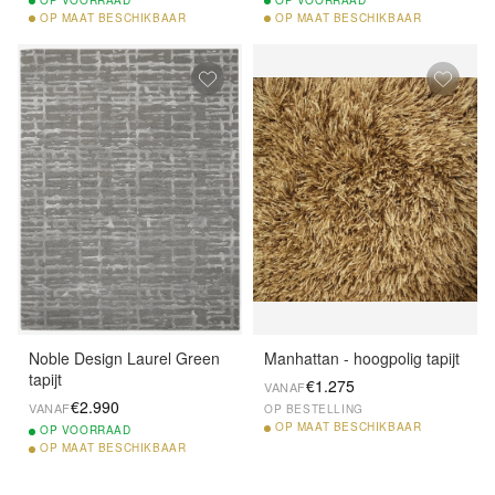
OP
MAAT BESCHIKBAAR
OP
MAAT BESCHIKBAAR
Noble Design Laurel Green
Manhattan - hoogpolig tapijt
tapijt
€1.275
VANAF
€2.990
VANAF
OP BESTELLING
OP
MAAT BESCHIKBAAR
OP
VOORRAAD
OP
MAAT BESCHIKBAAR