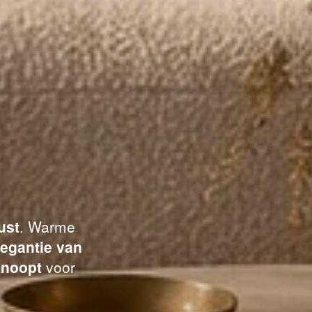
ust
. Warme
legantie van
knoopt
voor