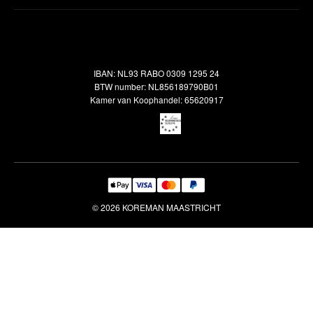
Inspiratie
Verzendbeleid
Alle vloerkleden
Contact
Terugbetalingsbeleid
Oosterse meubels
Showroom
Outlet
Klantenservice
IBAN: NL93 RABO 0309 1295 24
Maatwerk
Veelgestelde vragen
BTW number: NL856189790B01
Interieuradvies
Kamer van Koophandel: 65620917
Reiniging & Reparatie
© 2026 KOREMAN MAASTRICHT