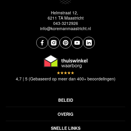
Helmstraat 12,
6211 TA Maastricht
043-3212926
info@koremanmaastricht.nl
4,7 | 5 (Gebaseerd op meer dan 400+ beoordelingen)
BELEID
Privacyverklaring
OVERIG
Disclaimer
Over ons
Algemene voorwaarden
SNELLE LINKS