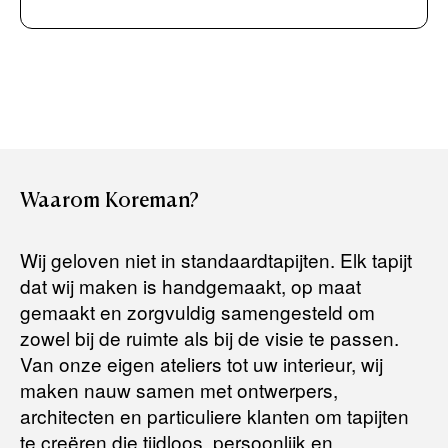
Boek uw zichzending.
Creditcard (Visa of Maestro)
Rembours (betaling bij aflevering)
Levertijden:
Het artikel wordt gratis bij u thuis geleverd. Wij streven ernaar
uw bestelling binnen
4 werkdagen
bij u thuis te bezorgen.
Retourneren:
Waarom
Koreman?
Het artikel wordt gratis bij u thuis geleverd. Mocht het niet
passen en u besluit het te retourneren, dan storten wij het
Wij geloven niet in standaardtapijten. Elk tapijt
aankoopbedrag zo snel mogelijk terug, maar uiterlijk
binnen 14
dat wij maken is handgemaakt, op maat
dagen na herroeping
.
gemaakt en zorgvuldig samengesteld om
Voor meer informatie kunt u terecht op:
zowel bij de ruimte als bij de visie te passen.
Van onze eigen ateliers tot uw interieur, wij
maken nauw samen met ontwerpers,
Terugbetalingsbeleid
architecten en particuliere klanten om tapijten
te creëren die tijdloos, persoonlijk en