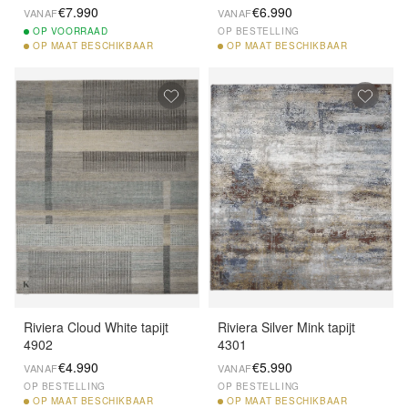
€7.990
€6.990
VANAF
VANAF
OP
VOORRAAD
OP BESTELLING
OP
MAAT BESCHIKBAAR
OP
MAAT BESCHIKBAAR
Riviera Cloud White tapijt
Riviera Silver Mink tapijt
4902
4301
€4.990
€5.990
VANAF
VANAF
OP BESTELLING
OP BESTELLING
OP
MAAT BESCHIKBAAR
OP
MAAT BESCHIKBAAR