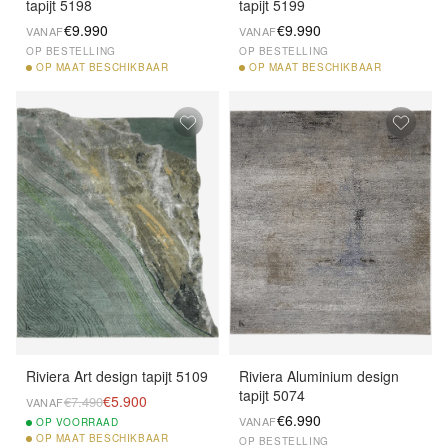
tapijt 5198
tapijt 5199
€9.990
€9.990
VANAF
VANAF
OP BESTELLING
OP BESTELLING
OP
MAAT BESCHIKBAAR
OP
MAAT BESCHIKBAAR
Riviera Art design tapijt 5109
Riviera Aluminium design
tapijt 5074
€5.900
€7.490
VANAF
€6.990
VANAF
OP
VOORRAAD
OP
MAAT BESCHIKBAAR
OP BESTELLING