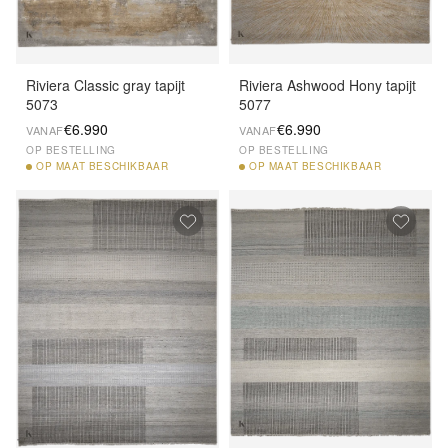
Riviera Classic gray tapijt
Riviera Ashwood Hony tapijt
5073
5077
€6.990
€6.990
VANAF
VANAF
OP BESTELLING
OP BESTELLING
OP
MAAT BESCHIKBAAR
OP
MAAT BESCHIKBAAR