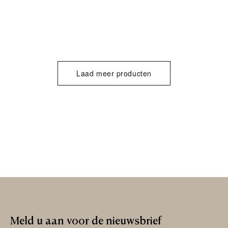
Laad meer producten
Meld
u
aan
voor
de
nieuwsbrief