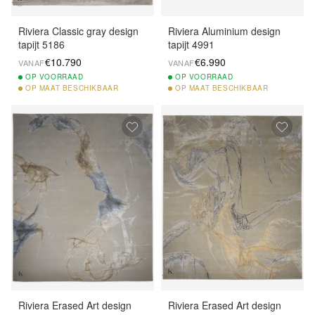
Riviera Classic gray design
Riviera Aluminium design
tapijt 5186
tapijt 4991
€10.790
€6.990
VANAF
VANAF
OP
VOORRAAD
OP
VOORRAAD
OP
MAAT BESCHIKBAAR
OP
MAAT BESCHIKBAAR
Riviera Erased Art design
Riviera Erased Art design