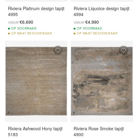
Riviera Platinum design tapijt
Riviera Liquoice design tapijt
4995
4994
€6.690
€4.990
VANAF
VANAF
OP
VOORRAAD
OP
VOORRAAD
OP
MAAT BESCHIKBAAR
OP
MAAT BESCHIKBAAR
Riviera Ashwood Hony tapijt
Riviera Rose Smoke tapijt
5183
4900