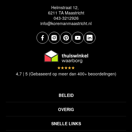
Helmstraat 12,
6211 TA Maastricht
043-3212926
info@koremanmaastricht.nl
4,7 | 5 (Gebaseerd op meer dan 400+ beoordelingen)
BELEID
Privacyverklaring
OVERIG
Disclaimer
Over ons
Algemene voorwaarden
SNELLE LINKS
Inspiratie
Verzendbeleid