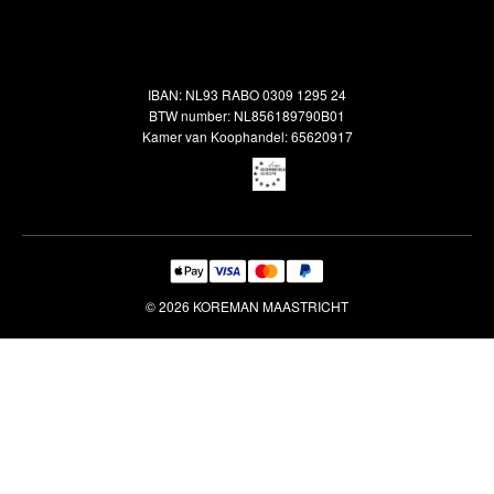
Alle vloerkleden
Contact
Terugbetalingsbeleid
Oosterse meubels
Showroom
Outlet
Klantenservice
IBAN: NL93 RABO 0309 1295 24
Maatwerk
Veelgestelde vragen
BTW number: NL856189790B01
Interieuradvies
Kamer van Koophandel: 65620917
Reiniging & Reparatie
© 2026 KOREMAN MAASTRICHT