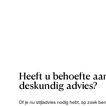
Heeft
u
behoefte
aa
deskundig
advies?
Of je nu stijladvies nodig hebt, op zoek be