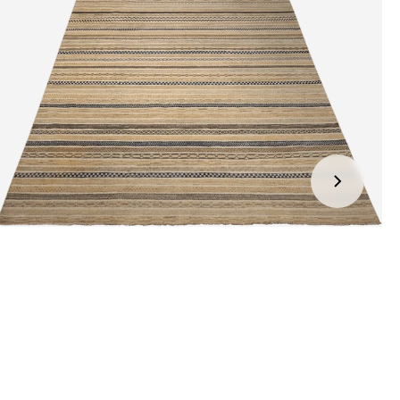
jden:
kel wordt gratis bij u thuis geleverd. Wij streven ernaar uw
ng binnen
4 werkdagen
bij u thuis te bezorgen.
eren:
kel wordt gratis bij u thuis geleverd. Mocht het niet passen en
t het te retourneren, dan storten wij het aankoopbedrag zo
elijk terug, maar uiterlijk
binnen 14 dagen na herroeping
.
r informatie kunt u terecht op:
gbetalingsbeleid