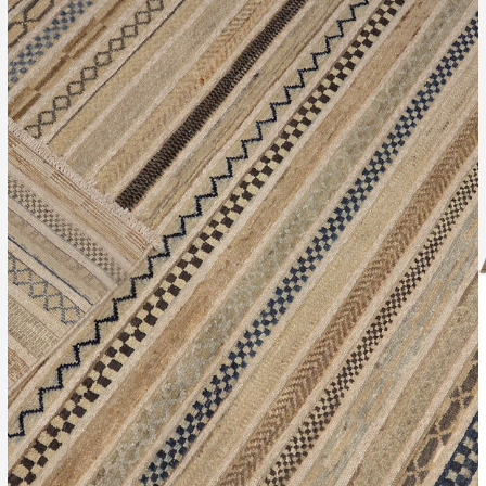
Leverti
Het arti
bestelli
Retourn
Het arti
u beslui
snel mog
Voor mee
Teru