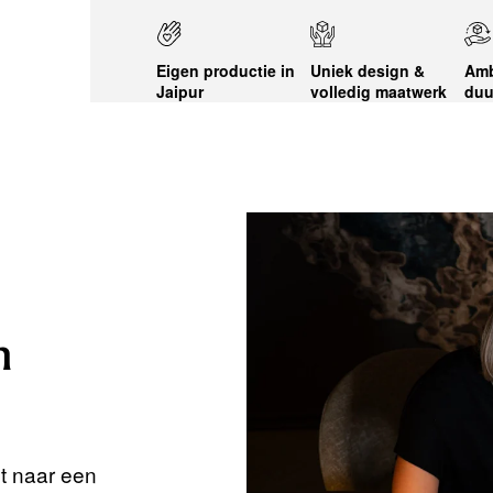
Eigen productie in
Uniek design &
Amb
Jaipur
volledig maatwerk
duu
n
nt naar een