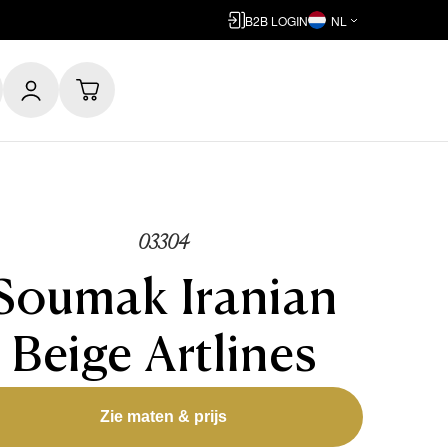
B2B LOGIN
NL
03304
Soumak Iranian
Beige Artlines
Zie maten & prijs