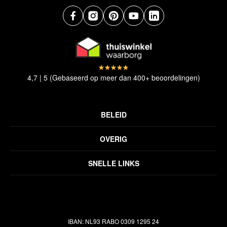
4,7 | 5 (Gebaseerd op meer dan 400+ beoordelingen)
BELEID
Privacyverklaring
OVERIG
Disclaimer
Over ons
Algemene voorwaarden
SNELLE LINKS
Inspiratie
Verzendbeleid
Alle vloerkleden
Contact
Terugbetalingsbeleid
Oosterse meubels
Showroom
Outlet
Klantenservice
IBAN: NL93 RABO 0309 1295 24
Maatwerk