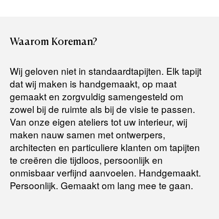
Het artikel wordt gratis bij u thuis geleverd. Wij streven ernaar
uw bestelling binnen
4 werkdagen
bij u thuis te bezorgen.
Retourneren:
Waarom
Koreman?
Het artikel wordt gratis bij u thuis geleverd. Mocht het niet
passen en u besluit het te retourneren, dan storten wij het
Wij geloven niet in standaardtapijten. Elk tapijt
aankoopbedrag zo snel mogelijk terug, maar uiterlijk
binnen 14
dat wij maken is handgemaakt, op maat
dagen na herroeping
.
gemaakt en zorgvuldig samengesteld om
Voor meer informatie kunt u terecht op:
zowel bij de ruimte als bij de visie te passen.
Van onze eigen ateliers tot uw interieur, wij
maken nauw samen met ontwerpers,
Terugbetalingsbeleid
architecten en particuliere klanten om tapijten
te creëren die tijdloos, persoonlijk en
onmisbaar verfijnd aanvoelen. Handgemaakt.
Persoonlijk. Gemaakt om lang mee te gaan.