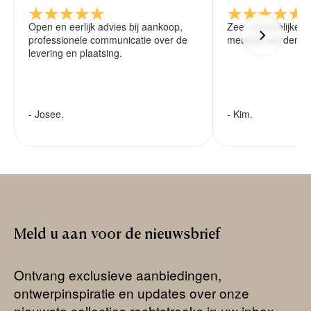
Open en eerlijk advies bij aankoop,
Zeer vriendelijke 
professionele communicatie over de
meubels worden ze
levering en plaatsing.
- Josee.
- Kim.
Meld
u
aan
voor
de
nieuwsbrief
Ontvang exclusieve aanbiedingen,
ontwerpinspiratie en updates over onze
nieuwste collecties rechtstreeks in uw inbox.