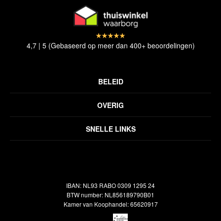
4,7 | 5 (Gebaseerd op meer dan 400+ beoordelingen)
BELEID
Privacyverklaring
OVERIG
Disclaimer
Over ons
Algemene voorwaarden
SNELLE LINKS
Inspiratie
Verzendbeleid
Alle vloerkleden
Contact
Terugbetalingsbeleid
Oosterse meubels
Showroom
Outlet
Klantenservice
IBAN: NL93 RABO 0309 1295 24
Maatwerk
Veelgestelde vragen
BTW number: NL856189790B01
Interieuradvies
Kamer van Koophandel: 65620917
Reiniging & Reparatie