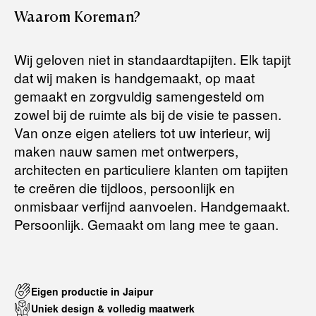
Retourneren:
150 x 200 cm (niet direct uit voorraad leverbaar)
Waarom
Koreman?
170 x 240 cm (direct uit voorraad leverbaar)
Het artikel wordt gratis bij u thuis geleverd. Mocht het niet
200 x 250 cm (niet direct uit voorraad leverbaar)
passen en u besluit het te retourneren, dan storten wij het
Wij geloven niet in standaardtapijten. Elk tapijt
200 x 300 cm (niet direct uit voorraad leverbaar)
aankoopbedrag zo snel mogelijk terug, maar uiterlijk
binnen 14
dat wij maken is handgemaakt, op maat
250 x 300 cm (direct uit voorraad leverbaar)
dagen na herroeping
.
gemaakt en zorgvuldig samengesteld om
250 x 350 cm (niet direct uit voorraad leverbaar)
300 x 400 cm (niet direct uit voorraad leverbaar)
Voor meer informatie kunt u terecht op:
zowel bij de ruimte als bij de visie te passen.
Van onze eigen ateliers tot uw interieur, wij
maken nauw samen met ontwerpers,
Terugbetalingsbeleid
architecten en particuliere klanten om tapijten
te creëren die tijdloos, persoonlijk en
onmisbaar verfijnd aanvoelen. Handgemaakt.
Persoonlijk. Gemaakt om lang mee te gaan.
Eigen productie in Jaipur
Uniek design & volledig maatwerk