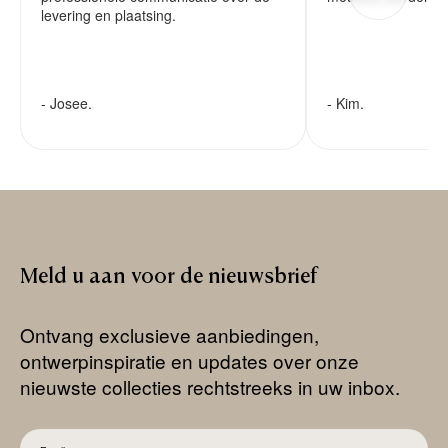
levering en plaatsing.
- Josee.
- Kim.
Meld
u
aan
voor
de
nieuwsbrief
Ontvang exclusieve aanbiedingen,
ontwerpinspiratie en updates over onze
nieuwste collecties rechtstreeks in uw inbox.