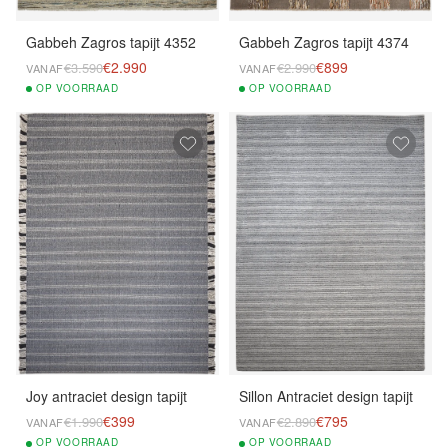
Gabbeh Zagros tapijt 4352
Gabbeh Zagros tapijt 4374
€2.990
€899
€3.590
€2.990
VANAF
VANAF
OP
VOORRAAD
OP
VOORRAAD
Joy antraciet design tapijt
Sillon Antraciet design tapijt
€399
€795
€1.990
€2.890
VANAF
VANAF
OP
VOORRAAD
OP
VOORRAAD