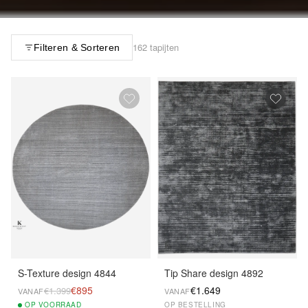
162 tapijten
Filteren & Sorteren
S-Texture design 4844
Tip Share design 4892
€895
€1.649
€1.399
VANAF
VANAF
OP
VOORRAAD
OP BESTELLING