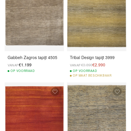
Gabbeh Zagros tapijt 4505
Tribal Design tapijt 3999
€1.199
€2.990
€3.890
VANAF
VANAF
OP
VOORRAAD
OP
VOORRAAD
OP
MAAT BESCHIKBAAR