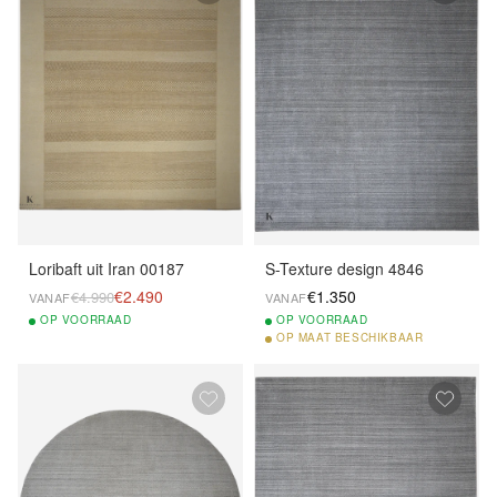
Loribaft uit Iran 00187
S-Texture design 4846
€2.490
€1.350
€4.990
VANAF
VANAF
OP
VOORRAAD
OP
VOORRAAD
OP
MAAT BESCHIKBAAR