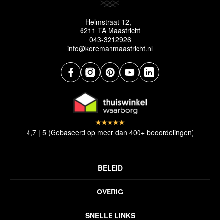
Helmstraat 12,
6211 TA Maastricht
043-3212926
info@koremanmaastricht.nl
4,7 | 5 (Gebaseerd op meer dan 400+ beoordelingen)
BELEID
Privacyverklaring
OVERIG
Disclaimer
Over ons
Algemene voorwaarden
SNELLE LINKS