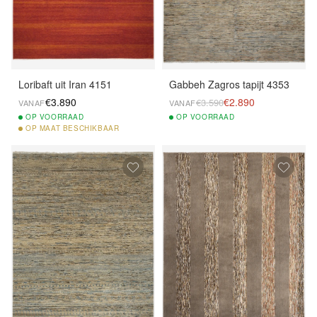
Loribaft uit Iran 4151
Gabbeh Zagros tapijt 4353
€3.890
€2.890
€3.590
VANAF
VANAF
OP
VOORRAAD
OP
VOORRAAD
OP
MAAT BESCHIKBAAR