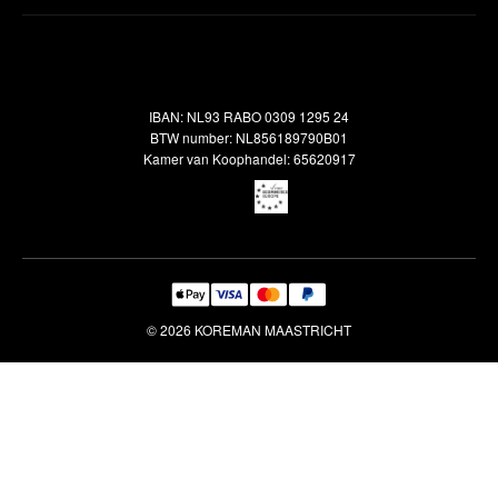
Inspiratie
Verzendbeleid
Alle vloerkleden
Contact
Terugbetalingsbeleid
Oosterse meubels
Showroom
Outlet
Klantenservice
IBAN: NL93 RABO 0309 1295 24
Maatwerk
Veelgestelde vragen
BTW number: NL856189790B01
Interieuradvies
Kamer van Koophandel: 65620917
Reiniging & Reparatie
© 2026 KOREMAN MAASTRICHT