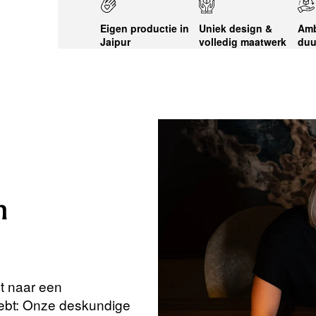
Eigen productie in
Uniek design &
Amb
Jaipur
volledig maatwerk
duu
n
nt naar een
hebt: Onze deskundige