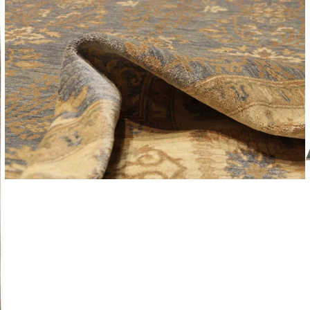
Leverti
Het arti
bestelli
Retourn
Het arti
u beslui
snel mog
Voor mee
Teru