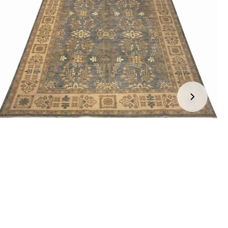
jden:
kel wordt gratis bij u thuis geleverd. Wij streven ernaar uw
ng binnen
4 werkdagen
bij u thuis te bezorgen.
eren:
kel wordt gratis bij u thuis geleverd. Mocht het niet passen en
t het te retourneren, dan storten wij het aankoopbedrag zo
elijk terug, maar uiterlijk
binnen 14 dagen na herroeping
.
r informatie kunt u terecht op:
gbetalingsbeleid