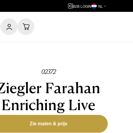
B2B LOGIN
NL
02372
Ziegler Farahan
Enriching Live
Zie maten & prijs