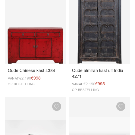
Oude Chinese kast 4384
Oude almirah kast uit India
4271
€998
€2.190
VANAF
€995
€2.190
VANAF
OP BESTELLING
OP BESTELLING