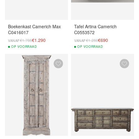
Boekenkast Camerich Max
Tafel Artina Camerich
C0416017
C0553572
€1.290
€690
€1.785
€1.260
VANAF
VANAF
OP
VOORRAAD
OP
VOORRAAD