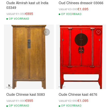
Oude Almirah kast uit India
Oud Chinees dressoir 03066
03349
€1.695
€3.395
VANAF
€895
€1.359
VANAF
OP
VOORRAAD
OP
VOORRAAD
Oude Chinese kast 5083
Oude Chinese kast 4676
€995
€1.095
€1.990
€2.990
VANAF
VANAF
OP
VOORRAAD
OP
VOORRAAD