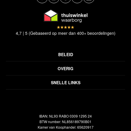
4,7 | 5 (Gebaseerd op meer dan 400+ beoordelingen)
BELEID
Privacyverklaring
OVERIG
Disclaimer
Over ons
Algemene voorwaarden
SNELLE LINKS
Inspiratie
Verzendbeleid
Alle vloerkleden
Contact
Terugbetalingsbeleid
Oosterse meubels
Showroom
Outlet
Klantenservice
IBAN: NL93 RABO 0309 1295 24
Maatwerk
Veelgestelde vragen
BTW number: NL856189790B01
Interieuradvies
Kamer van Koophandel: 65620917