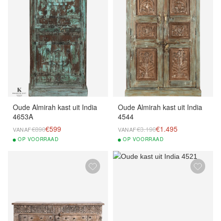
Oude Almirah kast uit India
Oude Almirah kast uit India
4653A
4544
€599
€1.495
€890
€3.190
VANAF
VANAF
OP
VOORRAAD
OP
VOORRAAD