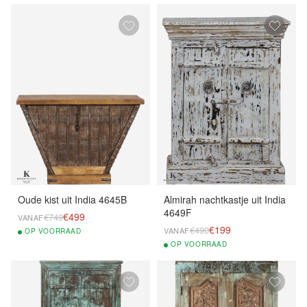
Oude kist uit India 4645B
Almirah nachtkastje uit India
4649F
€499
€749
VANAF
€199
€490
VANAF
OP
VOORRAAD
OP
VOORRAAD