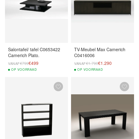
Salontafel/ tafel C0653422
TV-Meubel Max Camerich
Camerich Plato.
C0416006
€499
€1.290
€799
€1.790
VANAF
VANAF
OP
VOORRAAD
OP
VOORRAAD