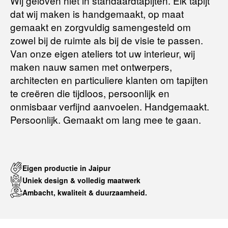
Wij geloven niet in standaardtapijten. Elk tapijt
aankoopbedrag zo snel mogelijk terug, maar uiterlijk
binnen 14
dat wij maken is handgemaakt, op maat
dagen na herroeping
.
gemaakt en zorgvuldig samengesteld om
Voor meer informatie kunt u terecht op:
zowel bij de ruimte als bij de visie te passen.
Van onze eigen ateliers tot uw interieur, wij
maken nauw samen met ontwerpers,
Terugbetalingsbeleid
architecten en particuliere klanten om tapijten
te creëren die tijdloos, persoonlijk en
onmisbaar verfijnd aanvoelen. Handgemaakt.
Persoonlijk. Gemaakt om lang mee te gaan.
Eigen productie in Jaipur
Uniek design & volledig maatwerk
Ambacht, kwaliteit & duurzaamheid.