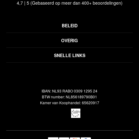
4,7 | 5 (Gebaseerd op meer dan 400+ beoordelingen)
BELEID
Privacyverklaring
OVERIG
Disclaimer
Over ons
Algemene voorwaarden
SNELLE LINKS
Inspiratie
Verzendbeleid
Alle vloerkleden
Contact
Terugbetalingsbeleid
Oosterse meubels
Showroom
Outlet
Klantenservice
IBAN: NL93 RABO 0309 1295 24
Maatwerk
Veelgestelde vragen
BTW number: NL856189790B01
Interieuradvies
Kamer van Koophandel: 65620917
Reiniging & Reparatie