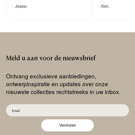
- Josee.
- Kim.
Meld
u
aan
voor
de
nieuwsbrief
Ontvang exclusieve aanbiedingen,
ontwerpinspiratie en updates over onze
nieuwste collecties rechtstreeks in uw inbox.
Versturen