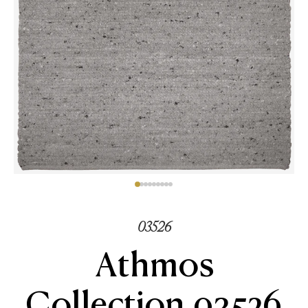
03526
Athmos
Collection 03526