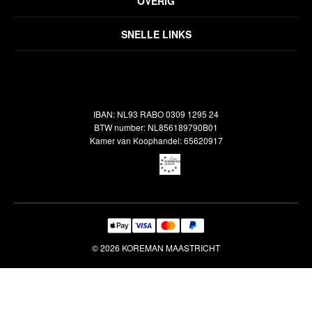
OVERIG
Disclaimer
Over ons
Algemene voorwaarden
SNELLE LINKS
Inspiratie
Verzendbeleid
Alle vloerkleden
Contact
Terugbetalingsbeleid
Oosterse meubels
Showroom
Outlet
Klantenservice
IBAN: NL93 RABO 0309 1295 24
Maatwerk
Veelgestelde vragen
BTW number: NL856189790B01
Interieuradvies
Kamer van Koophandel: 65620917
Reiniging & Reparatie
© 2026 KOREMAN MAASTRICHT