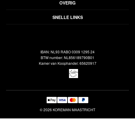
OVERIG
Disclaimer
Over ons
Algemene voorwaarden
SNELLE LINKS
Inspiratie
Verzendbeleid
Alle vloerkleden
Contact
Terugbetalingsbeleid
Oosterse meubels
Showroom
Outlet
Klantenservice
IBAN: NL93 RABO 0309 1295 24
Maatwerk
Veelgestelde vragen
BTW number: NL856189790B01
Interieuradvies
Kamer van Koophandel: 65620917
Reiniging & Reparatie
© 2026 KOREMAN MAASTRICHT