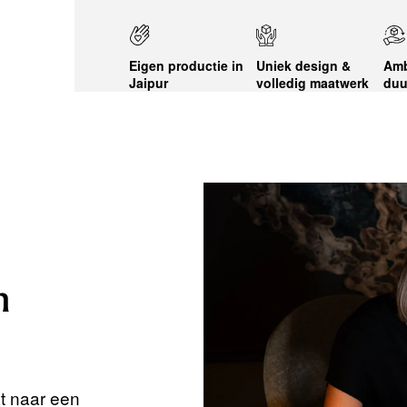
Eigen productie in
Uniek design &
Amb
Jaipur
volledig maatwerk
duu
n
nt naar een