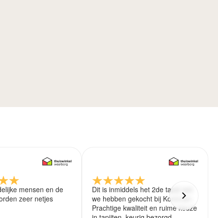
delijke mensen en de
Dit is inmiddels het 2de tapijt wat
rden zeer netjes
we hebben gekocht bij Koreman.
Prachtige kwaliteit en ruime keuze
in tapijten. keurig bezorgd.