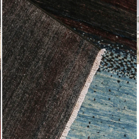
Het arti
bestelli
Retourn
Het arti
u beslui
snel mog
Voor mee
Teru