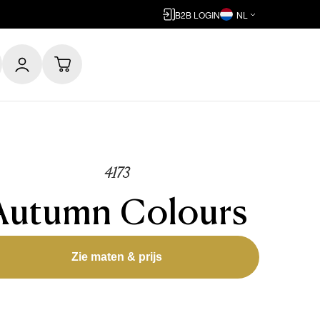
B2B LOGIN
NL
4173
Autumn Colours
Zie maten & prijs