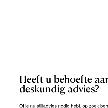
Heeft
u
behoefte
aa
deskundig
advies?
Of je nu stijladvies nodig hebt, op zoek be