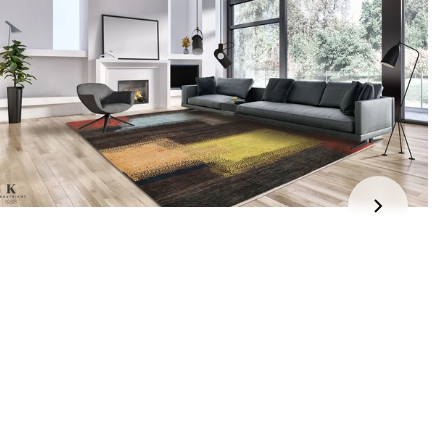
kel wordt gratis bij u thuis geleverd. Wij streven ernaar uw
ng binnen
4 werkdagen
bij u thuis te bezorgen.
eren:
kel wordt gratis bij u thuis geleverd. Mocht het niet passen en
t het te retourneren, dan storten wij het aankoopbedrag zo
elijk terug, maar uiterlijk
binnen 14 dagen na herroeping
.
r informatie kunt u terecht op:
gbetalingsbeleid