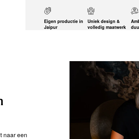
Eigen productie in
Uniek design &
Amb
Jaipur
volledig maatwerk
duu
n
nt naar een