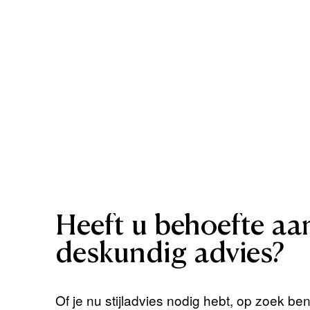
Heeft
u
behoefte
aa
deskundig
advies?
Of je nu stijladvies nodig hebt, op zoek be