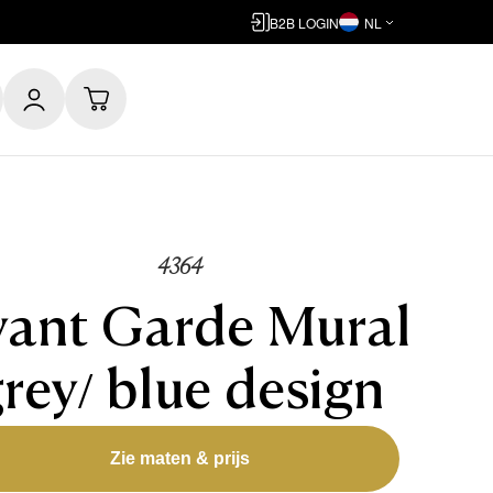
B2B LOGIN
NL
4364
vant Garde Mural
rey/ blue design
Zie maten & prijs