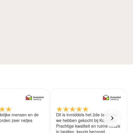
delijke mensen en de
Dit is inmiddels het 2de tapijt wat
rden zeer netjes
we hebben gekocht bij Koreman.
Prachtige kwaliteit en ruime keuze
in tapijten. keurig bezorgd.