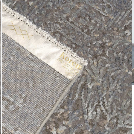
Leverti
Het arti
bestelli
Retourn
Het arti
u beslui
snel mog
Voor mee
Teru