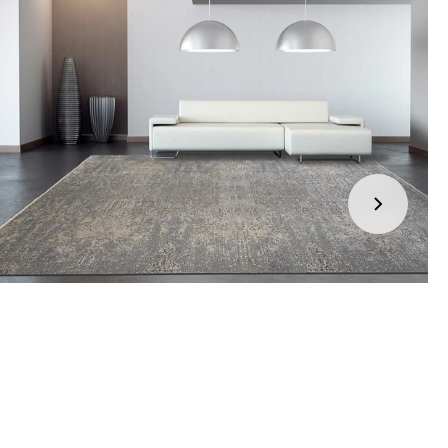
jden:
kel wordt gratis bij u thuis geleverd. Wij streven ernaar uw
ng binnen
4 werkdagen
bij u thuis te bezorgen.
eren:
kel wordt gratis bij u thuis geleverd. Mocht het niet passen en
t het te retourneren, dan storten wij het aankoopbedrag zo
elijk terug, maar uiterlijk
binnen 14 dagen na herroeping
.
r informatie kunt u terecht op:
gbetalingsbeleid