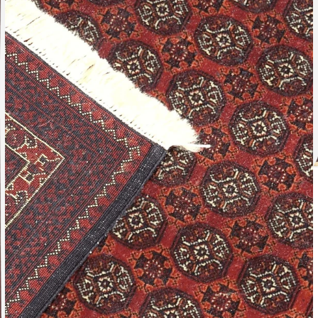
Leverti
Het arti
bestelli
Retourn
Het arti
u beslui
snel mog
Voor mee
Teru