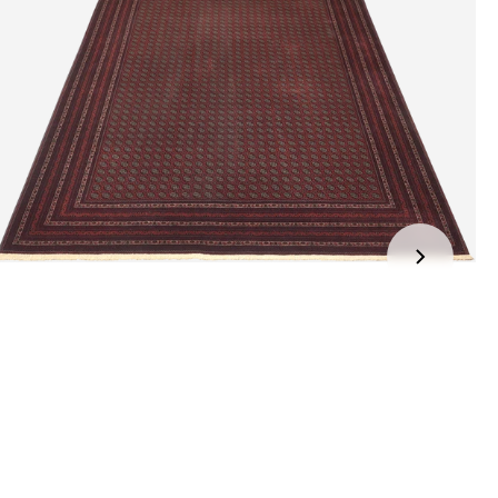
jden:
kel wordt gratis bij u thuis geleverd. Wij streven ernaar uw
ng binnen
4 werkdagen
bij u thuis te bezorgen.
eren:
kel wordt gratis bij u thuis geleverd. Mocht het niet passen en
t het te retourneren, dan storten wij het aankoopbedrag zo
elijk terug, maar uiterlijk
binnen 14 dagen na herroeping
.
r informatie kunt u terecht op:
gbetalingsbeleid