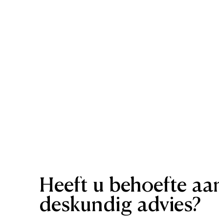
Heeft
u
behoefte
aa
deskundig
advies?