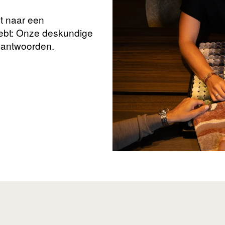
nt naar een
hebt: Onze deskundige
beantwoorden.