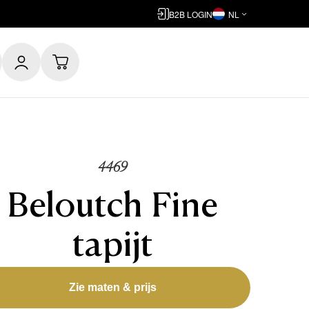
B2B LOGIN
NL
4469
Beloutch Fine
tapijt
Zie maten & prijs