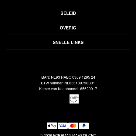
BELEID
Privacyverklaring
OVERIG
Disclaimer
Over ons
Algemene voorwaarden
SNELLE LINKS
Inspiratie
Verzendbeleid
Alle vloerkleden
Contact
Terugbetalingsbeleid
Oosterse meubels
Showroom
Outlet
Klantenservice
IBAN: NL93 RABO 0309 1295 24
Maatwerk
Veelgestelde vragen
BTW number: NL856189790B01
Interieuradvies
Kamer van Koophandel: 65620917
Reiniging & Reparatie
© 2026 KOREMAN MAASTRICHT