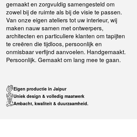
gemaakt en zorgvuldig samengesteld om
Voor meer informatie kunt u terecht op:
zowel bij de ruimte als bij de visie te passen.
Van onze eigen ateliers tot uw interieur, wij
maken nauw samen met ontwerpers,
Terugbetalingsbeleid
architecten en particuliere klanten om tapijten
te creëren die tijdloos, persoonlijk en
onmisbaar verfijnd aanvoelen. Handgemaakt.
Persoonlijk. Gemaakt om lang mee te gaan.
Eigen productie in Jaipur
Uniek design & volledig maatwerk
Ambacht, kwaliteit & duurzaamheid.