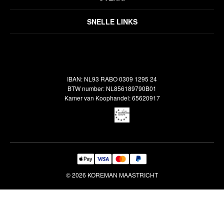
Disclaimer
Over ons
Algemene voorwaarden
SNELLE LINKS
Inspiratie
Verzendbeleid
Alle vloerkleden
Contact
Terugbetalingsbeleid
Oosterse meubels
Showroom
Outlet
Klantenservice
IBAN: NL93 RABO 0309 1295 24
Maatwerk
Veelgestelde vragen
BTW number: NL856189790B01
Interieuradvies
Kamer van Koophandel: 65620917
Reiniging & Reparatie
© 2026 KOREMAN MAASTRICHT