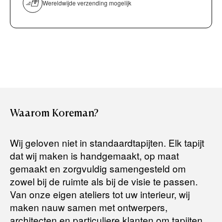
overmaken)
Wereldwijde verzending mogelijk
Bancontact / Mister Cash
Boek uw zichzending.
Creditcard (Visa of Maestro)
Rembours (betaling bij aflevering)
Levertijden:
Het artikel wordt gratis bij u thuis geleverd. Wij streven ernaar
uw bestelling binnen
4 werkdagen
bij u thuis te bezorgen.
Retourneren:
Waarom
Koreman?
Het artikel wordt gratis bij u thuis geleverd. Mocht het niet
passen en u besluit het te retourneren, dan storten wij het
Wij geloven niet in standaardtapijten. Elk tapijt
aankoopbedrag zo snel mogelijk terug, maar uiterlijk
binnen 14
dat wij maken is handgemaakt, op maat
dagen na herroeping
.
gemaakt en zorgvuldig samengesteld om
Voor meer informatie kunt u terecht op:
zowel bij de ruimte als bij de visie te passen.
Van onze eigen ateliers tot uw interieur, wij
maken nauw samen met ontwerpers,
Terugbetalingsbeleid
architecten en particuliere klanten om tapijten