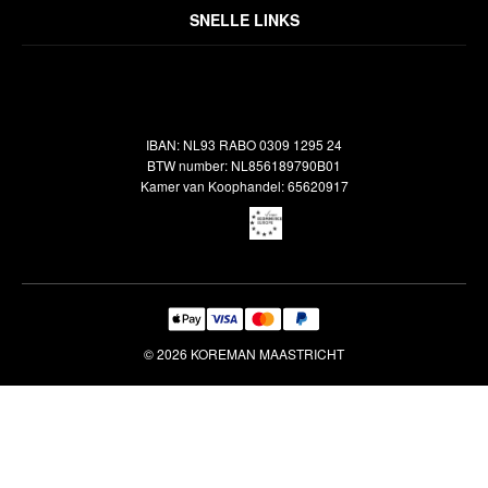
Over ons
Algemene voorwaarden
SNELLE LINKS
Inspiratie
Verzendbeleid
Alle vloerkleden
Contact
Terugbetalingsbeleid
Oosterse meubels
Showroom
Outlet
Klantenservice
IBAN: NL93 RABO 0309 1295 24
Maatwerk
Veelgestelde vragen
BTW number: NL856189790B01
Interieuradvies
Kamer van Koophandel: 65620917
Reiniging & Reparatie
© 2026 KOREMAN MAASTRICHT