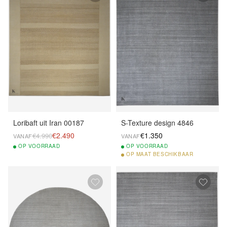
Loribaft uit Iran 00187
S-Texture design 4846
€2.490
€1.350
€4.990
VANAF
VANAF
OP
VOORRAAD
OP
VOORRAAD
OP
MAAT BESCHIKBAAR