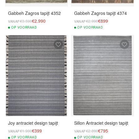
Gabbeh Zagros tapijt 4352
Gabbeh Zagros tapijt 4374
€2.990
€899
€3.590
€2.990
VANAF
VANAF
OP
VOORRAAD
OP
VOORRAAD
Joy antraciet design tapijt
Sillon Antraciet design tapijt
€399
€795
€1.990
€2.890
VANAF
VANAF
OP
VOORRAAD
OP
VOORRAAD