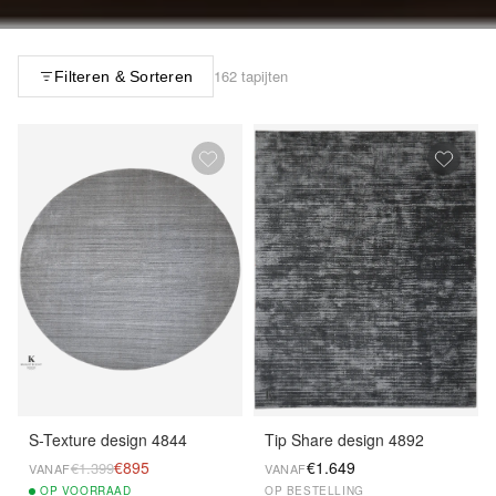
162 tapijten
Filteren & Sorteren
S-Texture design 4844
Tip Share design 4892
€895
€1.649
€1.399
VANAF
VANAF
OP
VOORRAAD
OP BESTELLING