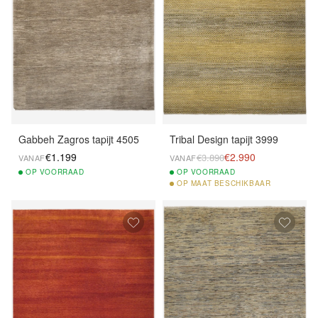
Gabbeh Zagros tapijt 4505
Tribal Design tapijt 3999
€1.199
€2.990
€3.890
VANAF
VANAF
OP
VOORRAAD
OP
VOORRAAD
OP
MAAT BESCHIKBAAR