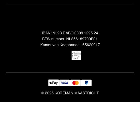
Inspiratie
Verzendbeleid
Alle vloerkleden
Contact
Terugbetalingsbeleid
Oosterse meubels
Showroom
Outlet
Klantenservice
IBAN: NL93 RABO 0309 1295 24
Maatwerk
Veelgestelde vragen
BTW number: NL856189790B01
Interieuradvies
Kamer van Koophandel: 65620917
Reiniging & Reparatie
© 2026 KOREMAN MAASTRICHT