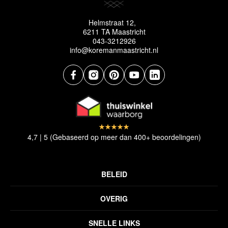
Helmstraat 12,
6211 TA Maastricht
043-3212926
info@koremanmaastricht.nl
4,7 | 5 (Gebaseerd op meer dan 400+ beoordelingen)
BELEID
Privacyverklaring
OVERIG
Disclaimer
Over ons
Algemene voorwaarden
SNELLE LINKS