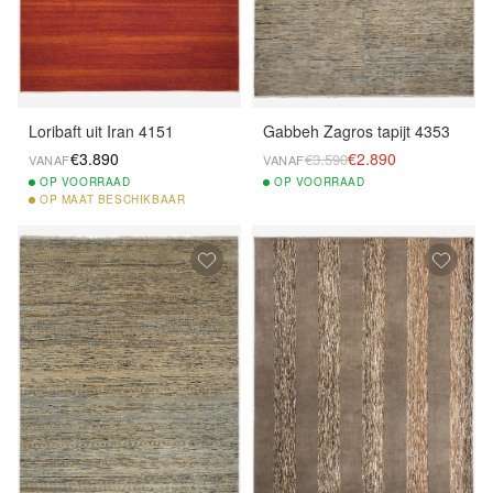
Loribaft uit Iran 4151
Gabbeh Zagros tapijt 4353
€3.890
€2.890
€3.590
VANAF
VANAF
OP
VOORRAAD
OP
VOORRAAD
OP
MAAT BESCHIKBAAR