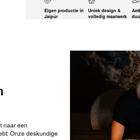
Eigen productie in
Uniek design &
Amb
Jaipur
volledig maatwerk
duu
n
nt naar een
hebt: Onze deskundige