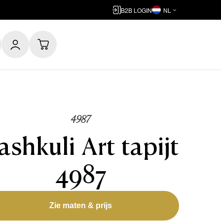
B2B LOGIN
NL
4987
ashkuli Art tapijt
4987
Zie maten & prijs