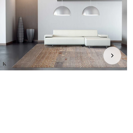
jden:
kel wordt gratis bij u thuis geleverd. Wij streven ernaar uw
ng binnen
4 werkdagen
bij u thuis te bezorgen.
eren:
kel wordt gratis bij u thuis geleverd. Mocht het niet passen en
t het te retourneren, dan storten wij het aankoopbedrag zo
elijk terug, maar uiterlijk
binnen 14 dagen na herroeping
.
r informatie kunt u terecht op:
gbetalingsbeleid