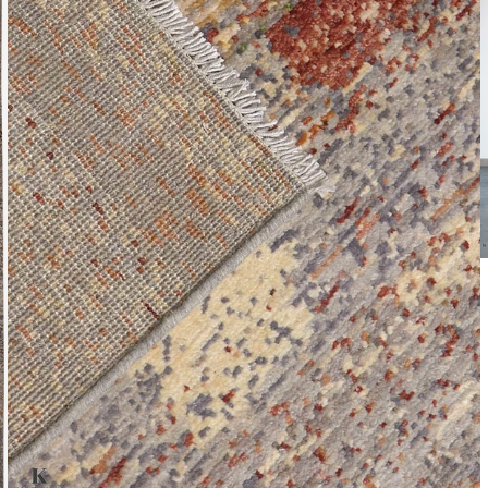
Leverti
Het arti
bestelli
Retourn
Het arti
u beslui
snel mog
Voor mee
Teru