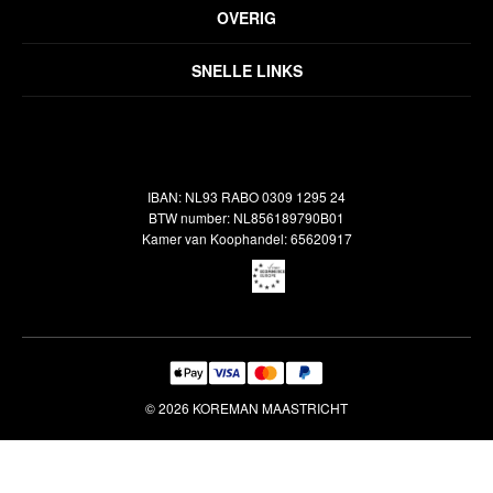
Privacyverklaring
OVERIG
Disclaimer
Over ons
Algemene voorwaarden
SNELLE LINKS
Inspiratie
Verzendbeleid
Alle vloerkleden
Contact
Terugbetalingsbeleid
Oosterse meubels
Showroom
Outlet
Klantenservice
IBAN: NL93 RABO 0309 1295 24
Maatwerk
Veelgestelde vragen
BTW number: NL856189790B01
Interieuradvies
Kamer van Koophandel: 65620917
Reiniging & Reparatie
© 2026 KOREMAN MAASTRICHT