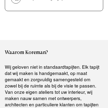
Bancontact / Mister Cash
Boek uw zichzending.
Creditcard (Visa of Maestro)
Rembours (betaling bij aflevering)
Levertijden:
Het artikel wordt gratis bij u thuis geleverd. Wij streven ernaar
uw bestelling binnen
4 werkdagen
bij u thuis te bezorgen.
Retourneren:
Waarom
Koreman?
Het artikel wordt gratis bij u thuis geleverd. Mocht het niet
passen en u besluit het te retourneren, dan storten wij het
Wij geloven niet in standaardtapijten. Elk tapijt
aankoopbedrag zo snel mogelijk terug, maar uiterlijk
binnen 14
dat wij maken is handgemaakt, op maat
dagen na herroeping
.
gemaakt en zorgvuldig samengesteld om
Voor meer informatie kunt u terecht op:
zowel bij de ruimte als bij de visie te passen.
Van onze eigen ateliers tot uw interieur, wij
maken nauw samen met ontwerpers,
Terugbetalingsbeleid
architecten en particuliere klanten om tapijten