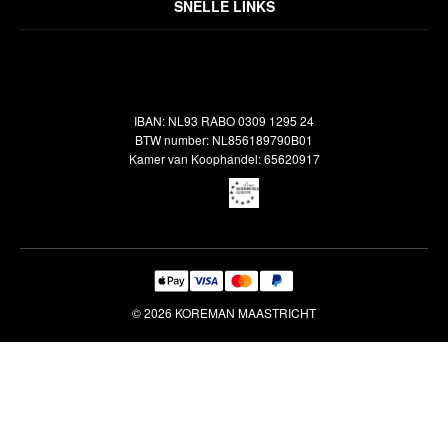
Algemene voorwaarden
SNELLE LINKS
Inspiratie
Verzendbeleid
Alle vloerkleden
Contact
Terugbetalingsbeleid
Oosterse meubels
Showroom
Outlet
Klantenservice
IBAN: NL93 RABO 0309 1295 24
Maatwerk
Veelgestelde vragen
BTW number: NL856189790B01
Interieuradvies
Kamer van Koophandel: 65620917
Reiniging & Reparatie
© 2026 KOREMAN MAASTRICHT