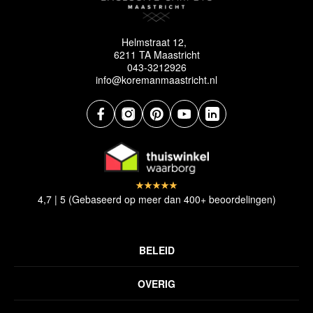
Helmstraat 12,
6211 TA Maastricht
043-3212926
info@koremanmaastricht.nl
4,7 | 5 (Gebaseerd op meer dan 400+ beoordelingen)
BELEID
Privacyverklaring
OVERIG
Disclaimer
Over ons