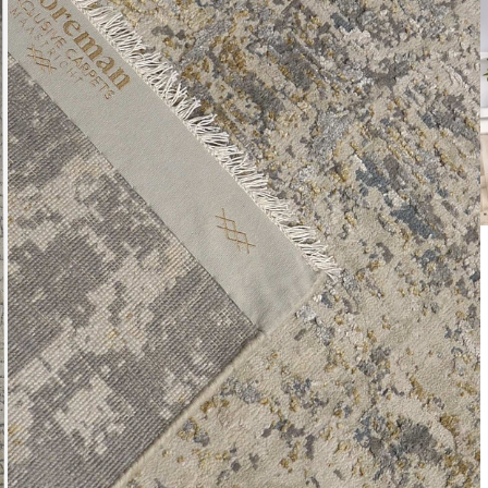
Leverti
Het arti
bestelli
Retourn
Het arti
u beslui
snel mog
Voor mee
Teru