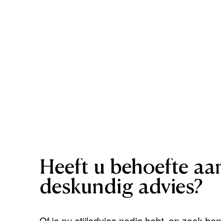
Heeft
u
behoefte
aa
deskundig
advies?
Of je nu stijladvies nodig hebt, op zoek be