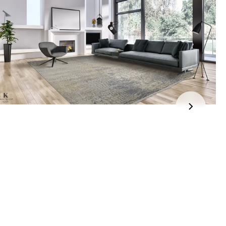
jden:
kel wordt gratis bij u thuis geleverd. Wij streven ernaar uw
ng binnen
4 werkdagen
bij u thuis te bezorgen.
eren:
kel wordt gratis bij u thuis geleverd. Mocht het niet passen en
t het te retourneren, dan storten wij het aankoopbedrag zo
elijk terug, maar uiterlijk
binnen 14 dagen na herroeping
.
r informatie kunt u terecht op:
gbetalingsbeleid