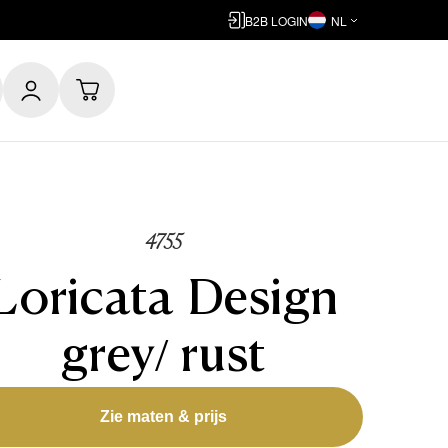
B2B LOGIN
NL
4755
Loricata Design
grey/ rust
Zie maten & prijs