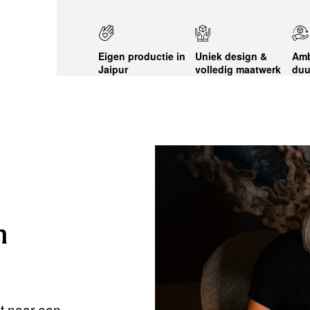
Eigen productie in
Uniek design &
Amb
Jaipur
volledig maatwerk
duu
n
nt naar een