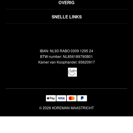
OVERIG
Disclaimer
Over ons
Algemene voorwaarden
SNELLE LINKS
Inspiratie
Verzendbeleid
Alle vloerkleden
Contact
Terugbetalingsbeleid
Oosterse meubels
Showroom
Outlet
Klantenservice
IBAN: NL93 RABO 0309 1295 24
Maatwerk
Veelgestelde vragen
BTW number: NL856189790B01
Interieuradvies
Kamer van Koophandel: 65620917
Reiniging & Reparatie
© 2026 KOREMAN MAASTRICHT