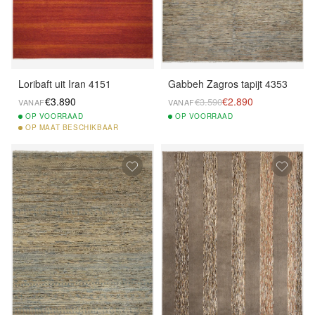
Loribaft uit Iran 4151
Gabbeh Zagros tapijt 4353
€3.890
€2.890
€3.590
VANAF
VANAF
OP
VOORRAAD
OP
VOORRAAD
OP
MAAT BESCHIKBAAR