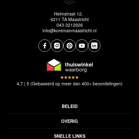
Helmstraat 12,
6211 TA Maastricht
043-3212926
info@koremanmaastricht.nl
4,7 | 5 (Gebaseerd op meer dan 400+ beoordelingen)
BELEID
Privacyverklaring
OVERIG
Disclaimer
Over ons
Algemene voorwaarden
SNELLE LINKS