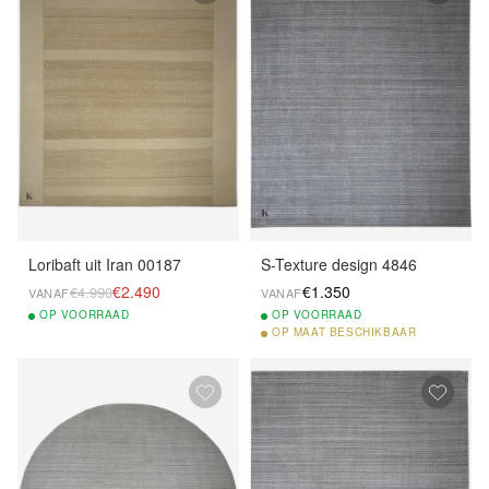
Loribaft uit Iran 00187
S-Texture design 4846
€2.490
€1.350
€4.990
VANAF
VANAF
OP
VOORRAAD
OP
VOORRAAD
OP
MAAT BESCHIKBAAR