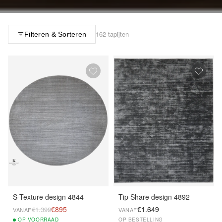
162 tapijten
Filteren & Sorteren
S-Texture design 4844
Tip Share design 4892
€895
€1.649
€1.399
VANAF
VANAF
OP
VOORRAAD
OP BESTELLING