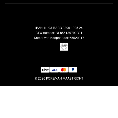
Inspiratie
Verzendbeleid
Alle vloerkleden
Contact
Terugbetalingsbeleid
Oosterse meubels
Showroom
Outlet
Klantenservice
IBAN: NL93 RABO 0309 1295 24
Maatwerk
Veelgestelde vragen
BTW number: NL856189790B01
Interieuradvies
Kamer van Koophandel: 65620917
Reiniging & Reparatie
© 2026 KOREMAN MAASTRICHT