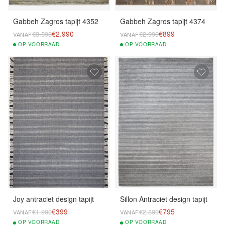
Gabbeh Zagros tapijt 4352
Gabbeh Zagros tapijt 4374
€2.990
€899
€3.590
€2.990
VANAF
VANAF
OP
VOORRAAD
OP
VOORRAAD
Joy antraciet design tapijt
Sillon Antraciet design tapijt
€399
€795
€1.990
€2.890
VANAF
VANAF
OP
VOORRAAD
OP
VOORRAAD