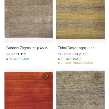
Gabbeh Zagros tapijt 4505
Tribal Design tapijt 3999
€1.199
€2.990
€3.890
VANAF
VANAF
OP
VOORRAAD
OP
VOORRAAD
OP
MAAT BESCHIKBAAR