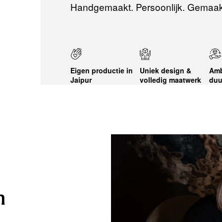
Handgemaakt. Persoonlijk. Gemaak
Eigen productie in
Uniek design &
Amb
Jaipur
volledig maatwerk
duu
n