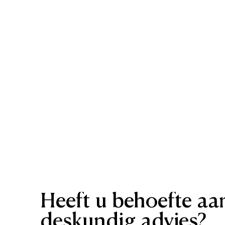
Heeft
u
behoefte
aa
deskundig
advies?