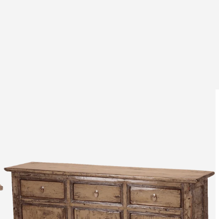
Leverti
Het arti
bestelli
Retourn
Het arti
u beslui
snel mog
Voor mee
Teru