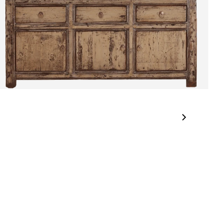
jden:
kel wordt gratis bij u thuis geleverd. Wij streven ernaar uw
ng binnen
4 werkdagen
bij u thuis te bezorgen.
eren:
kel wordt gratis bij u thuis geleverd. Mocht het niet passen en
t het te retourneren, dan storten wij het aankoopbedrag zo
elijk terug, maar uiterlijk
binnen 14 dagen na herroeping
.
r informatie kunt u terecht op:
gbetalingsbeleid