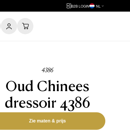
B2B LOGIN
NL
4386
Oud Chinees
dressoir 4386
Zie maten & prijs