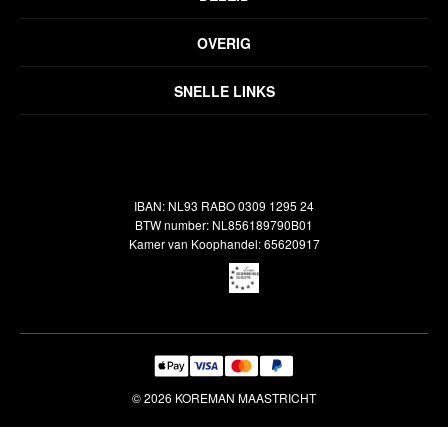
Privacyverklaring
OVERIG
Disclaimer
Over ons
Algemene voorwaarden
SNELLE LINKS
Inspiratie
Verzendbeleid
Alle vloerkleden
Contact
Terugbetalingsbeleid
Oosterse meubels
Showroom
Outlet
Klantenservice
IBAN: NL93 RABO 0309 1295 24
Maatwerk
Veelgestelde vragen
BTW number: NL856189790B01
Interieuradvies
Kamer van Koophandel: 65620917
Reiniging & Reparatie
© 2026 KOREMAN MAASTRICHT